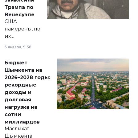
экономики и
Трампа по
личного здоровья.
Венесуэле
США
намерены, по
их
утверждению,
5 января, 9:36
принести
свободу
Бюджет
народу
Шымкента на
Венесуэлы.
2026–2028 годы:
рекордные
доходы и
долговая
нагрузка на
сотни
миллиардов
Маслихат
Шымкента