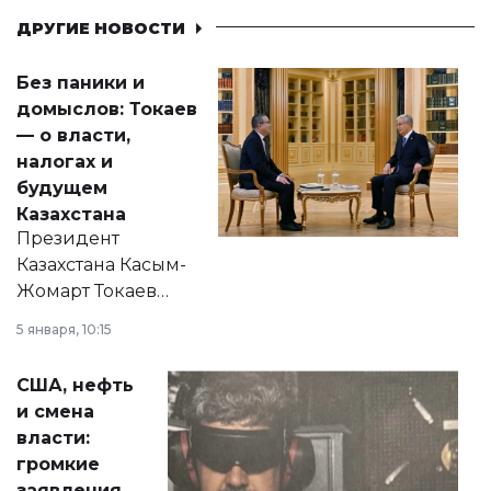
ДРУГИЕ НОВОСТИ
Без паники и
домыслов: Токаев
— о власти,
налогах и
будущем
Казахстана
Президент
Казахстана Касым-
Жомарт Токаев
прокомментировал
5 января, 10:15
сразу несколько
актуальных тем —
США, нефть
от слухов о
и смена
политических
власти:
реформах до
громкие
вопросов армии,
заявления