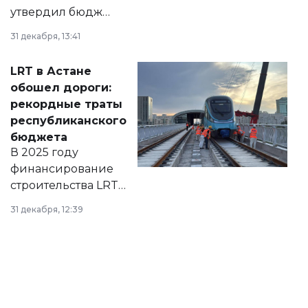
утвердил бюджет
города на 2026–
31 декабря, 13:41
2028 годы.
Соответствующий
LRT в Астане
документ
обошел дороги:
появился в базе
рекордные траты
нормативных
республиканского
правовых актов и
бюджета
на сайте маслихат
В 2025 году
города.
финансирование
строительства LRT
в Астане из
31 декабря, 12:39
республиканского
бюджета достигло
рекордных
объемов.