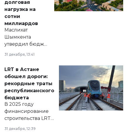
долговая
нагрузка на
сотни
миллиардов
Маслихат
Шымкента
утвердил бюджет
города на 2026–
31 декабря, 13:41
2028 годы.
Соответствующий
LRT в Астане
документ
обошел дороги:
появился в базе
рекордные траты
нормативных
республиканского
правовых актов и
бюджета
на сайте маслихат
В 2025 году
города.
финансирование
строительства LRT
в Астане из
31 декабря, 12:39