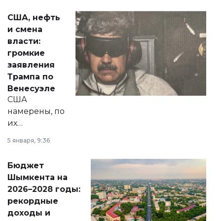
актуальных тем —
США, нефть
от слухов о
и смена
политических
власти:
реформах до
громкие
вопросов армии,
заявления
экономики и
Трампа по
личного здоровья.
Венесуэле
США
намерены, по
их
утверждению,
5 января, 9:36
принести
свободу
Бюджет
народу
Шымкента на
Венесуэлы.
2026–2028 годы:
рекордные
доходы и