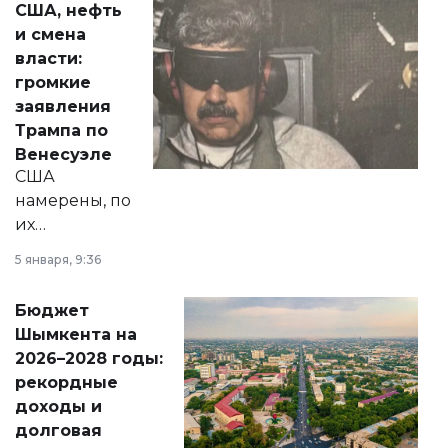
США, нефть
от слухов о
и смена
политических
власти:
реформах до
громкие
вопросов армии,
заявления
экономики и
Трампа по
личного здоровья.
Венесуэле
США
намерены, по
их
утверждению,
5 января, 9:36
принести
свободу
Бюджет
народу
Шымкента на
Венесуэлы.
2026–2028 годы:
рекордные
доходы и
долговая