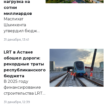
нагрузка на
сотни
миллиардов
Маслихат
Шымкента
утвердил бюджет
города на 2026–
31 декабря, 13:41
2028 годы.
Соответствующий
LRT в Астане
документ
обошел дороги:
появился в базе
рекордные траты
нормативных
республиканского
правовых актов и
бюджета
на сайте маслихат
В 2025 году
города.
финансирование
строительства LRT
в Астане из
31 декабря, 12:39
республиканского