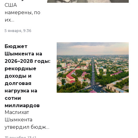
США
намерены, по
их
утверждению,
5 января, 9:36
принести
свободу
Бюджет
народу
Шымкента на
Венесуэлы.
2026–2028 годы:
рекордные
доходы и
долговая
нагрузка на
сотни
миллиардов
Маслихат
Шымкента
утвердил бюджет
города на 2026–
31 декабря, 13:41