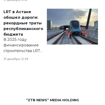
2028 годы.
Соответствующий
LRT в Астане
документ
обошел дороги:
появился в базе
рекордные траты
нормативных
республиканского
правовых актов и
бюджета
на сайте маслихат
В 2025 году
города.
финансирование
строительства LRT
в Астане из
31 декабря, 12:39
республиканского
бюджета достигло
рекордных
объемов.
“ZTB NEWS” MEDIA HOLDING