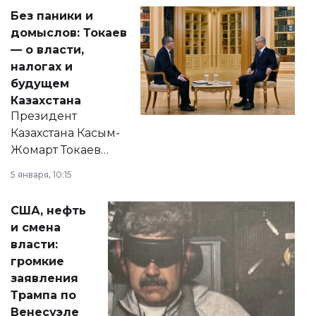
Без паники и
домыслов: Токаев
— о власти,
налогах и
будущем
Казахстана
Президент
Казахстана Касым-
Жомарт Токаев
прокомментировал
5 января, 10:15
сразу несколько
актуальных тем —
США, нефть
от слухов о
и смена
политических
власти:
реформах до
громкие
вопросов армии,
заявления
экономики и
Трампа по
личного здоровья.
Венесуэле