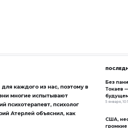
ПОСЛЕД
Без пан
ля каждого из нас, поэтому в
Токаев —
изни многие испытывают
будущем
5 января, 10:
ий психотерапевт, психолог
рий Атерлей объяснил, как
США, неф
громкие