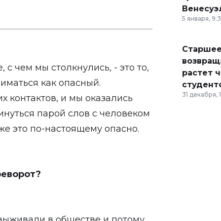
Венесуэ
5 января, 9:
Старшее
возвраща
с чем мы столкнулись, - это то,
растет 
ниматься как опасный.
студент
31 декабря, 
х контактов, и мы оказались
нуться парой слов с человеком
же это по-настоящему опасно.
реворот?
выживали в обществе и потому