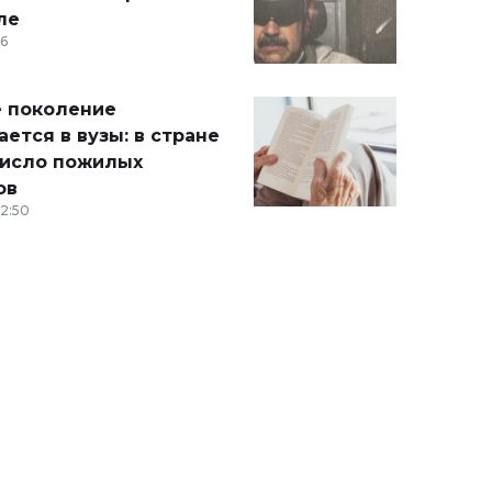
ле
36
 поколение
ется в вузы: в стране
число пожилых
ов
12:50