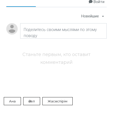
Войти
Новейшие
Станьте первым, кто оставит
комментарий
Ана
Әйел
Жасөспірім