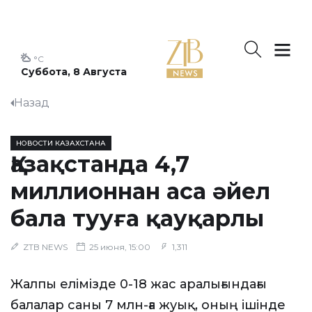
°C
Суббота, 8 Августа
Назад
НОВОСТИ КАЗАХСТАНА
Қазақстанда 4,7
миллионнан аса әйел
бала тууға қауқарлы
ZTB NEWS
25 июня, 15:00
1,311
Жалпы елімізде 0-18 жас аралығындағы
балалар саны 7 млн-ға жуық, оның ішінде