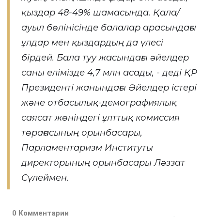
қыздар 48-49% шамасында. Қала/
ауыл бөлінісінде балалар арасындағы
ұлдар мен қыздардың да үлесі
бірдей. Бала туу жасындағы әйелдер
саны елімізде 4,7 млн асады, - деді ҚР
Президенті жанындағы Әйелдер істері
және отбасылық-демографиялық
саясат жөніндегі ұлттық комиссия
төрағасының орынбасары,
Парламентаризм Институты
директорының орынбасары Ләззат
Сүлеймен.
0 Комментарии