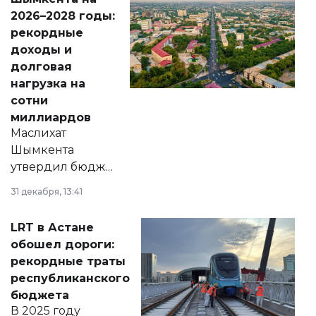
Венесуэлы.
2026–2028 годы:
рекордные
доходы и
долговая
нагрузка на
сотни
миллиардов
Маслихат
Шымкента
утвердил бюджет
города на 2026–
31 декабря, 13:41
2028 годы.
Соответствующий
LRT в Астане
документ
обошел дороги:
появился в базе
рекордные траты
нормативных
республиканского
правовых актов и
бюджета
на сайте маслихат
В 2025 году