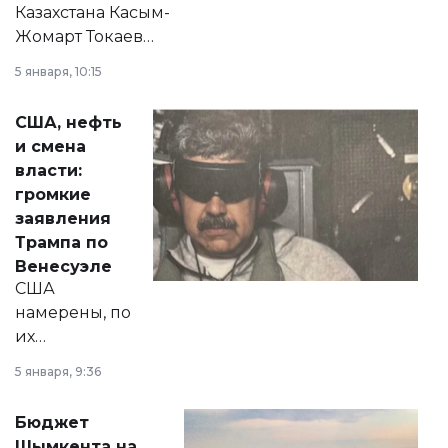
Казахстана Касым-
Жомарт Токаев
прокомментировал
5 января, 10:15
сразу несколько
актуальных тем —
США, нефть
от слухов о
и смена
политических
власти:
реформах до
громкие
вопросов армии,
заявления
экономики и
Трампа по
личного здоровья.
Венесуэле
США
намерены, по
их
утверждению,
5 января, 9:36
принести
свободу
Бюджет
народу
Шымкента на