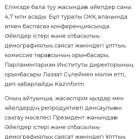
Елімізде бала туу жасындағы әйелдер саны
4,7 млн асады. Бұл туралы ОКҚ алаңында
өткен баспасөз конференциясында
Әйелдер істері және отбасылық-
демографиялық саясат жөніндегі ұлттық
комиссия төрағасының орынбасары,
Парламентаризм Институты директорының
орынбасары Ләззат Сүлеймен мәлім етті,
деп хабарлайды
Kazinform
.
Оның айтуынша, жасөспірім қыздар мен
әйелдердің репродуктивті денсаулығын
сақтау мәселесі Президент жанындағы
Әйелдер істері және отбасылық-
демографиялық саясат жөніндегі Ұлттық