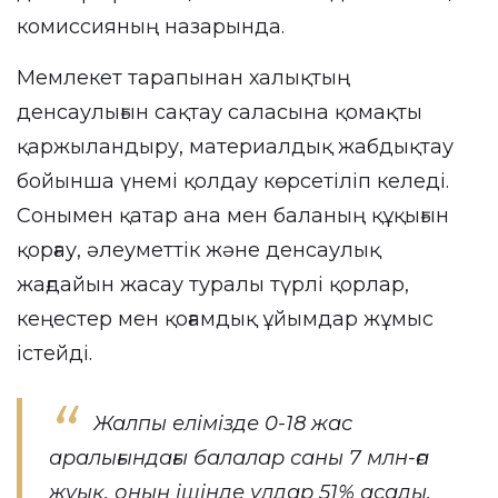
комиссияның назарында.
Мемлекет тарапынан халықтың
денсаулығын сақтау саласына қомақты
қаржыландыру, материалдық жабдықтау
бойынша үнемі қолдау көрсетіліп келеді.
Сонымен қатар ана мен баланың құқығын
қорғау, әлеуметтік және денсаулық
жағдайын жасау туралы түрлі қорлар,
кеңестер мен қоғамдық ұйымдар жұмыс
істейді.
Жалпы елімізде 0-18 жас
аралығындағы балалар саны 7 млн-ға
жуық, оның ішінде ұлдар 51% асады,