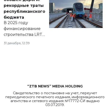
появился в базе
рекордные траты
нормативных
республиканского
правовых актов и
бюджета
на сайте маслихат
В 2025 году
города.
финансирование
строительства LRT
в Астане из
31 декабря, 12:39
республиканского
бюджета достигло
рекордных
объемов.
“ZTB NEWS” MEDIA HOLDING
Свидетельство о постановке на учет, переучет
периодического печатного издания, информационного
агентства и сетевого издания №17772-СИ выдано
03.07.2019.