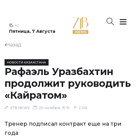
°C
Пятница, 7 Августа
Назад
НОВОСТИ КАЗАХСТАНА
Рафаэль Уразбахтин
продолжит руководить
«Кайратом»
ZTB NEWS
20 ноября, 19:15
2,126
Тренер подписал контракт еще на три
года