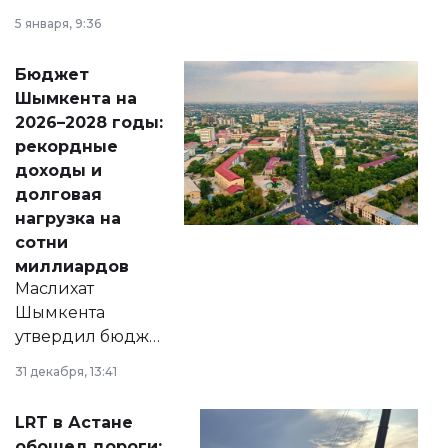
утверждению,
5 января, 9:36
принести
свободу
Бюджет
народу
Шымкента на
Венесуэлы.
2026–2028 годы:
рекордные
доходы и
долговая
нагрузка на
сотни
миллиардов
Маслихат
Шымкента
утвердил бюджет
города на 2026–
31 декабря, 13:41
2028 годы.
Соответствующий
LRT в Астане
документ
обошел дороги: