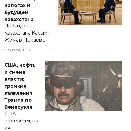
налогах и
будущем
Казахстана
Президент
Казахстана Касым-
Жомарт Токаев
прокомментировал
5 января, 10:15
сразу несколько
актуальных тем —
США, нефть
от слухов о
и смена
политических
власти:
реформах до
громкие
вопросов армии,
заявления
экономики и
Трампа по
личного здоровья.
Венесуэле
США
намерены, по
их