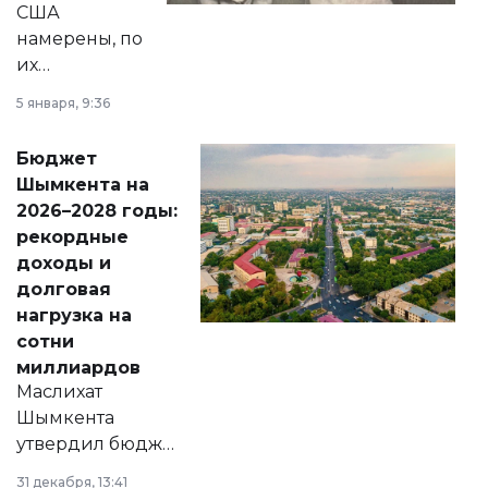
США
намерены, по
их
утверждению,
5 января, 9:36
принести
свободу
Бюджет
народу
Шымкента на
Венесуэлы.
2026–2028 годы:
рекордные
доходы и
долговая
нагрузка на
сотни
миллиардов
Маслихат
Шымкента
утвердил бюджет
города на 2026–
31 декабря, 13:41