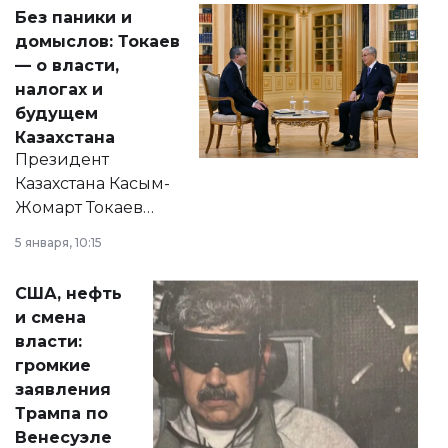
Без паники и
домыслов: Токаев
— о власти,
налогах и
будущем
Казахстана
Президент
Казахстана Касым-
Жомарт Токаев
прокомментировал
5 января, 10:15
сразу несколько
актуальных тем —
США, нефть
от слухов о
и смена
политических
власти:
реформах до
громкие
вопросов армии,
заявления
экономики и
Трампа по
личного здоровья.
Венесуэле