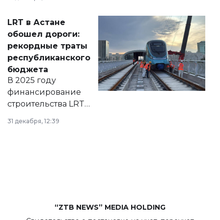
2028 годы.
Соответствующий
LRT в Астане
документ
обошел дороги:
появился в базе
рекордные траты
нормативных
республиканского
правовых актов и
бюджета
на сайте маслихат
В 2025 году
города.
финансирование
строительства LRT
в Астане из
31 декабря, 12:39
республиканского
бюджета достигло
рекордных
объемов.
“ZTB NEWS” MEDIA HOLDING