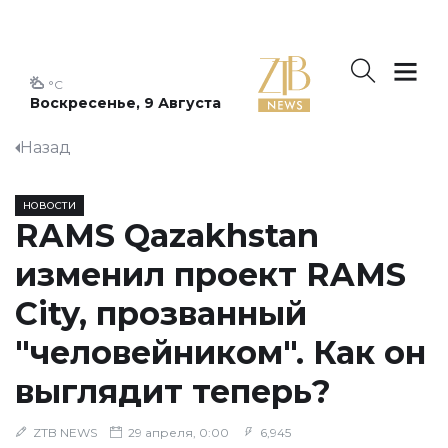
°C
Воскресенье, 9 Августа
Назад
НОВОСТИ
RAMS Qazakhstan
изменил проект RAMS
City, прозванный
"человейником". Как он
выглядит теперь?
ZTB NEWS
29 апреля, 0:00
6,945