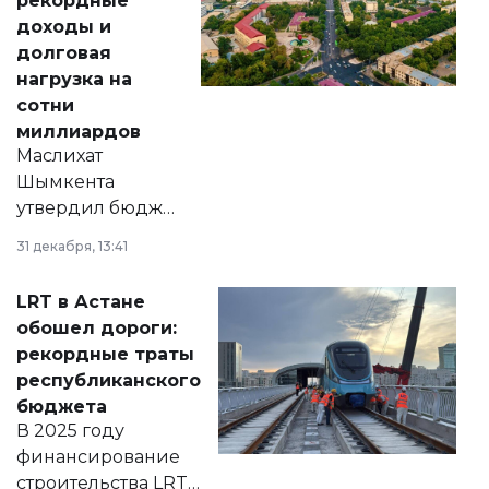
рекордные
доходы и
долговая
нагрузка на
сотни
миллиардов
Маслихат
Шымкента
утвердил бюджет
города на 2026–
31 декабря, 13:41
2028 годы.
Соответствующий
LRT в Астане
документ
обошел дороги:
появился в базе
рекордные траты
нормативных
республиканского
правовых актов и
бюджета
на сайте маслихат
В 2025 году
города.
финансирование
строительства LRT