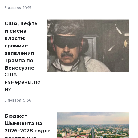
прокомментировал
5 января, 10:15
сразу несколько
актуальных тем —
США, нефть
от слухов о
и смена
политических
власти:
реформах до
громкие
вопросов армии,
заявления
экономики и
Трампа по
личного здоровья.
Венесуэле
США
намерены, по
их
утверждению,
5 января, 9:36
принести
свободу
Бюджет
народу
Шымкента на
Венесуэлы.
2026–2028 годы: