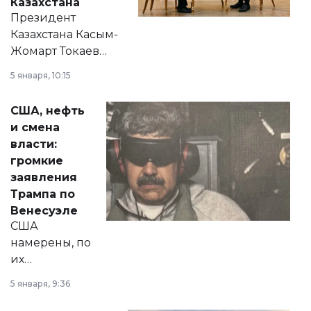
Казахстана
Президент
Казахстана Касым-
Жомарт Токаев
прокомментировал
5 января, 10:15
сразу несколько
актуальных тем —
США, нефть
от слухов о
и смена
политических
власти:
реформах до
громкие
вопросов армии,
заявления
экономики и
Трампа по
личного здоровья.
Венесуэле
США
намерены, по
их
утверждению,
5 января, 9:36
принести
свободу