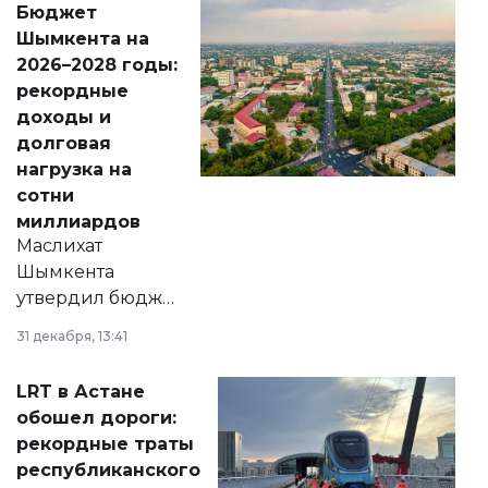
Бюджет
народу
Шымкента на
Венесуэлы.
2026–2028 годы:
рекордные
доходы и
долговая
нагрузка на
сотни
миллиардов
Маслихат
Шымкента
утвердил бюджет
города на 2026–
31 декабря, 13:41
2028 годы.
Соответствующий
LRT в Астане
документ
обошел дороги:
появился в базе
рекордные траты
нормативных
республиканского
правовых актов и