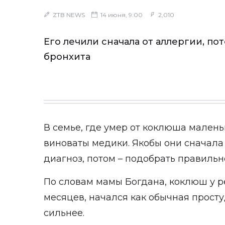
ZTB NEWS
14 июня, 9:00
2,010
Его лечили сначала от аллергии, по
бронхита
В семье, где умер от коклюша малень
виноваты медики. Якобы они сначала
диагноз, потом – подобрать правиль
По словам мамы Богдана, коклюш у ре
месяцев, начался как обычная просту
сильнее.