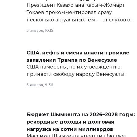
Президент Казахстана Касым-Жомарт
Токаев прокомментировал сразу
несколько актуальных тем — от слухов о
политических реформах до вопросов
5 января, 10:15
армии, экономики и личного здоровья.
США, нефть и смена власти: громкие
заявления Трампа по Венесуэле
США намерены, по их утверждению,
принести свободу народу Венесуэлы.
5 января, 9:36
Бюджет Шымкента на 2026–2028 годы:
рекордные доходы и долговая
нагрузка на сотни миллиардов
Маслихат Шымкента утвердил бюджет