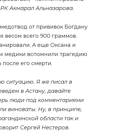
 РК Акмарал Альназарова.
 медотвод от прививок Богдану
ся весом всего 900 граммов.
анировали. А еще Оксана и
ем медики вспомнили трагедию
 после его смерти.
ю ситуацию. Я же писал в
еведем в Астану, давайте
еперь люди под комментариями
ли виноваты. Ну, в принципе,
рагандинской области так и
говорит Сергей Нестеров.