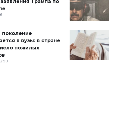
 заявления Трампа по
ле
36
 поколение
ется в вузы: в стране
число пожилых
ов
12:50