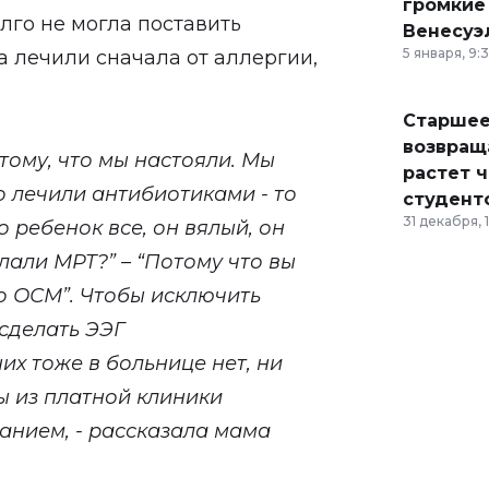
громкие
лго не могла поставить
Венесуэ
5 января, 9:
а лечили сначала от аллергии,
Старшее
возвраща
тому, что мы настояли. Мы
растет 
о лечили антибиотиками - то
студент
31 декабря, 
о ребенок все, он вялый, он
лали МРТ?” – “Потому что вы
ло ОСМ”. Чтобы исключить
сделать ЭЭГ
их тоже в больнице нет, ни
ы из платной клиники
анием, - рассказала мама