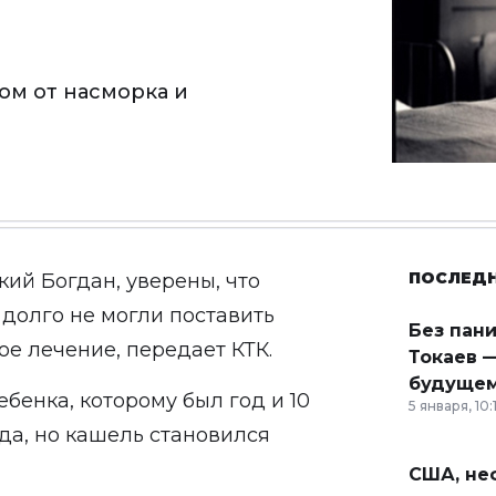
том от насморка и
ПОСЛЕД
кий Богдан, уверены, что
 долго не могли поставить
Без пан
ное лечение, передает
КТК
.
Токаев —
будущем
бенка, которому был год и 10
5 января, 10:
да, но кашель становился
США, неф