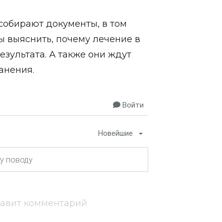
собирают документы, в том
ы выяснить, почему лечение в
зультата. А также они ждут
анения.
Войти
Новейшие
тавит комментарий