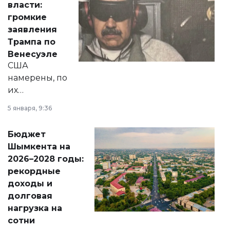
власти:
реформах до
громкие
вопросов армии,
заявления
экономики и
Трампа по
личного здоровья.
Венесуэле
США
намерены, по
их
утверждению,
5 января, 9:36
принести
свободу
Бюджет
народу
Шымкента на
Венесуэлы.
2026–2028 годы:
рекордные
доходы и
долговая
нагрузка на
сотни