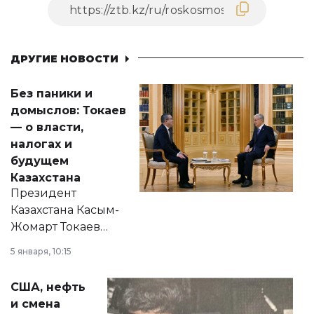
ДРУГИЕ НОВОСТИ
Без паники и
домыслов: Токаев
— о власти,
налогах и
будущем
Казахстана
Президент
Казахстана Касым-
Жомарт Токаев
прокомментировал
5 января, 10:15
сразу несколько
актуальных тем —
США, нефть
от слухов о
и смена
политических