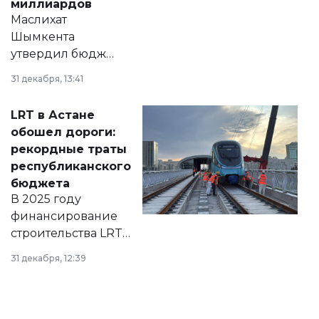
миллиардов
Маслихат
Шымкента
утвердил бюджет
города на 2026–
31 декабря, 13:41
2028 годы.
Соответствующий
LRT в Астане
документ
обошел дороги:
появился в базе
рекордные траты
нормативных
республиканского
правовых актов и
бюджета
на сайте маслихат
В 2025 году
города.
финансирование
строительства LRT
в Астане из
31 декабря, 12:39
республиканского
бюджета достигло
рекордных
объемов.