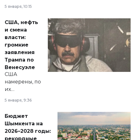
прокомментировал
5 января, 10:15
сразу несколько
актуальных тем —
США, нефть
от слухов о
и смена
политических
власти:
реформах до
громкие
вопросов армии,
заявления
экономики и
Трампа по
личного здоровья.
Венесуэле
США
намерены, по
их
утверждению,
5 января, 9:36
принести
свободу
Бюджет
народу
Шымкента на
Венесуэлы.
2026–2028 годы:
рекордные