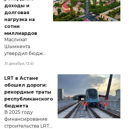
доходы и
долговая
нагрузка на
сотни
миллиардов
Маслихат
Шымкента
утвердил бюджет
города на 2026–
31 декабря, 13:41
2028 годы.
Соответствующий
LRT в Астане
документ
обошел дороги:
появился в базе
рекордные траты
нормативных
республиканского
правовых актов и
бюджета
на сайте маслихат
В 2025 году
города.
финансирование
строительства LRT