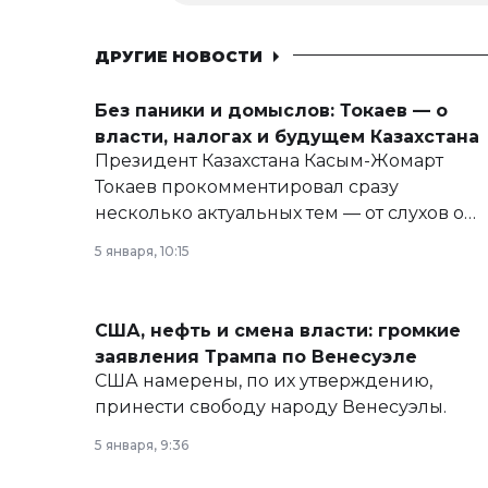
ДРУГИЕ НОВОСТИ
Без паники и домыслов: Токаев — о
власти, налогах и будущем Казахстана
Президент Казахстана Касым-Жомарт
Токаев прокомментировал сразу
несколько актуальных тем — от слухов о
политических реформах до вопросов
5 января, 10:15
армии, экономики и личного здоровья.
США, нефть и смена власти: громкие
заявления Трампа по Венесуэле
США намерены, по их утверждению,
принести свободу народу Венесуэлы.
5 января, 9:36