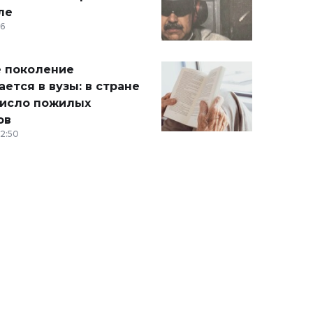
ле
36
 поколение
ется в вузы: в стране
число пожилых
ов
12:50