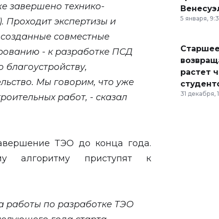
же завершено технико-
Венесуэ
5 января, 9:
. Проходит экспертизы и
 созданные совместные
Старшее
рованию - к разработке ПСД
возвраща
о благоустройству,
растет 
льство. Мы говорим, что уже
студент
31 декабря, 
роительных работ, - сказал
авершение ТЭО до конца года.
му алгоритму приступят к
а работы по разработке ТЭО