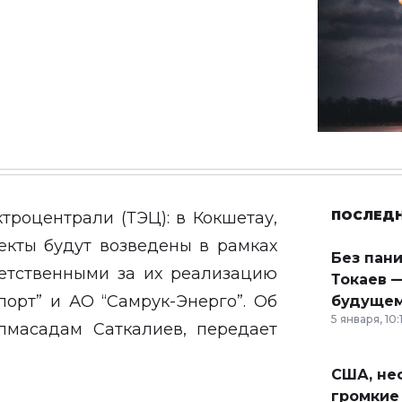
ПОСЛЕД
троцентрали (ТЭЦ): в Кокшетау,
ъекты будут возведены в рамках
Без пан
ветственными за их реализацию
Токаев —
орт” и АО “Самрук-Энерго”. Об
будущем
5 января, 10:
лмасадам Саткалиев, передает
США, неф
громкие