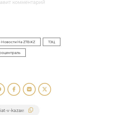
тавит комментарий
 Новости На ZTB.KZ
ТЭЦ
роцентраль