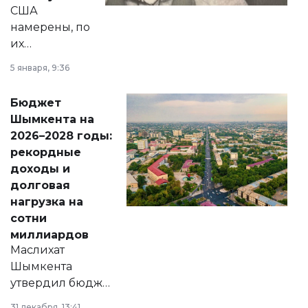
США
намерены, по
их
утверждению,
5 января, 9:36
принести
свободу
Бюджет
народу
Шымкента на
Венесуэлы.
2026–2028 годы:
рекордные
доходы и
долговая
нагрузка на
сотни
миллиардов
Маслихат
Шымкента
утвердил бюджет
города на 2026–
31 декабря, 13:41