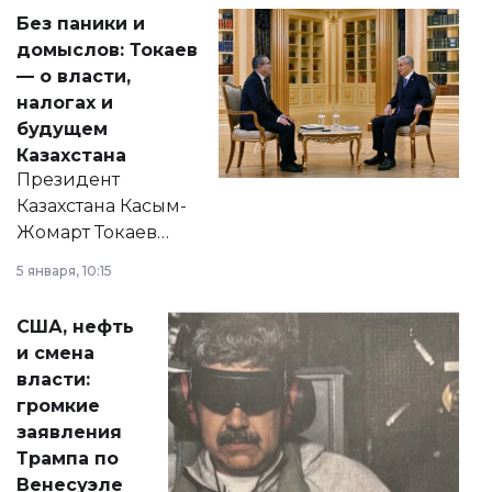
Без паники и
домыслов: Токаев
— о власти,
налогах и
будущем
Казахстана
Президент
Казахстана Касым-
Жомарт Токаев
прокомментировал
5 января, 10:15
сразу несколько
актуальных тем —
США, нефть
от слухов о
и смена
политических
власти:
реформах до
громкие
вопросов армии,
заявления
экономики и
Трампа по
личного здоровья.
Венесуэле