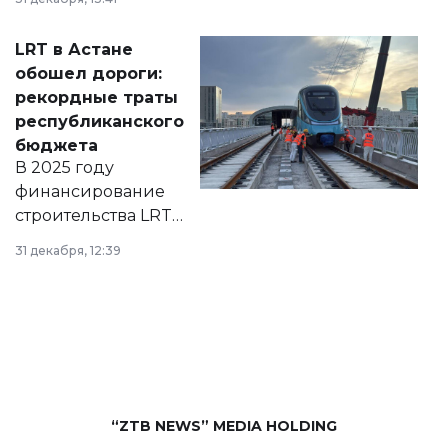
2028 годы.
Соответствующий
LRT в Астане
документ
обошел дороги:
появился в базе
рекордные траты
нормативных
республиканского
правовых актов и
бюджета
на сайте маслихат
В 2025 году
города.
финансирование
строительства LRT
в Астане из
31 декабря, 12:39
республиканского
бюджета достигло
рекордных
объемов.
“ZTB NEWS” MEDIA HOLDING