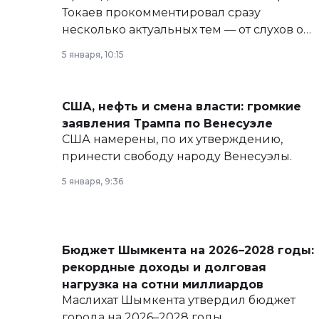
Токаев прокомментировал сразу
несколько актуальных тем — от слухов о
политических реформах до вопросов
5 января, 10:15
армии, экономики и личного здоровья.
США, нефть и смена власти: громкие
заявления Трампа по Венесуэле
США намерены, по их утверждению,
принести свободу народу Венесуэлы.
5 января, 9:36
Бюджет Шымкента на 2026–2028 годы:
рекордные доходы и долговая
нагрузка на сотни миллиардов
Маслихат Шымкента утвердил бюджет
города на 2026–2028 годы.