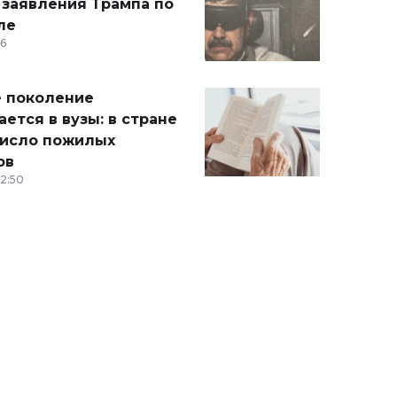
 заявления Трампа по
ле
36
 поколение
ется в вузы: в стране
число пожилых
ов
12:50