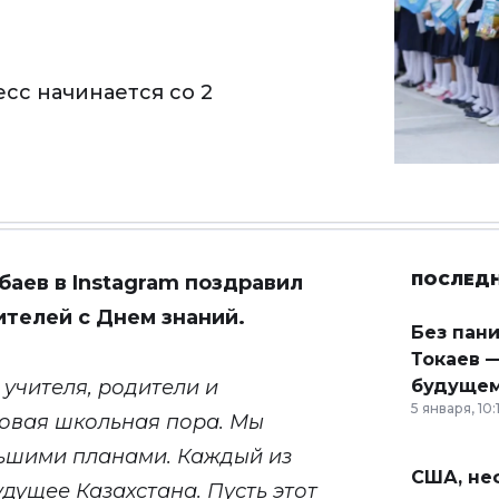
сс начинается со 2
ПОСЛЕД
баев в
Instagram
поздравил
ителей с Днем знаний.
Без пан
Токаев —
учителя, родители и
будущем
5 января, 10:
новая школьная пора. Мы
льшими планами. Каждый из
США, неф
дущее Казахстана. Пусть этот