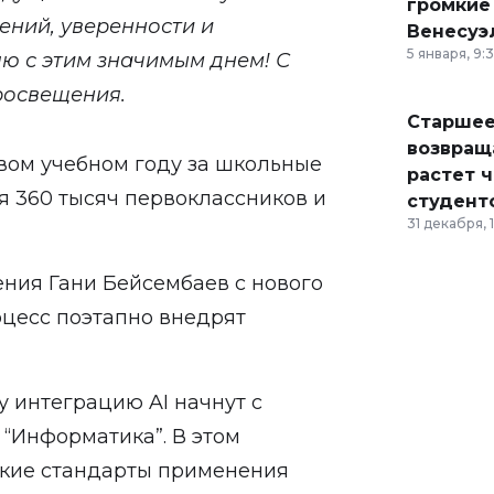
громкие
ений, уверенности и
Венесуэ
5 января, 9:
ю с этим значимым днем! С
росвещения.
Старшее
возвраща
овом учебном году
за школьные
растет 
я 360 тысяч первоклассников и
студент
31 декабря, 
ния Гани Бейсембаев с нового
оцесс поэтапно внедрят
у интеграцию AI начнут с
 “Информатика”. В этом
кие стандарты применения