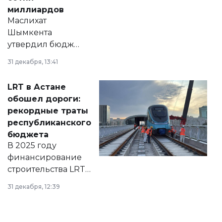
миллиардов
Маслихат
Шымкента
утвердил бюджет
города на 2026–
31 декабря, 13:41
2028 годы.
Соответствующий
LRT в Астане
документ
обошел дороги:
появился в базе
рекордные траты
нормативных
республиканского
правовых актов и
бюджета
на сайте маслихат
В 2025 году
города.
финансирование
строительства LRT
в Астане из
31 декабря, 12:39
республиканского
бюджета достигло
рекордных