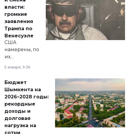
политических
власти:
реформах до
громкие
вопросов армии,
заявления
экономики и
Трампа по
личного здоровья.
Венесуэле
США
намерены, по
их
утверждению,
5 января, 9:36
принести
свободу
Бюджет
народу
Шымкента на
Венесуэлы.
2026–2028 годы:
рекордные
доходы и
долговая
нагрузка на
сотни