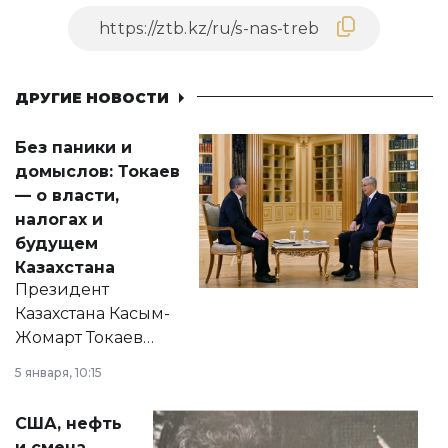
ДРУГИЕ НОВОСТИ
Без паники и
домыслов: Токаев
— о власти,
налогах и
будущем
Казахстана
Президент
Казахстана Касым-
Жомарт Токаев
прокомментировал
5 января, 10:15
сразу несколько
актуальных тем —
США, нефть
от слухов о
и смена