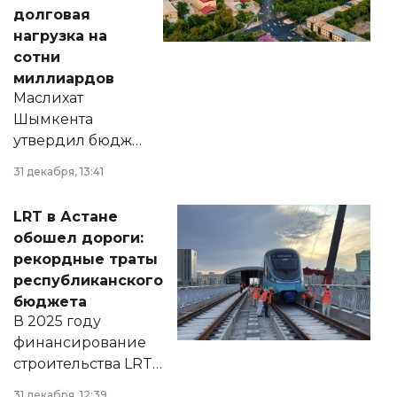
долговая
нагрузка на
сотни
миллиардов
Маслихат
Шымкента
утвердил бюджет
города на 2026–
31 декабря, 13:41
2028 годы.
Соответствующий
LRT в Астане
документ
обошел дороги:
появился в базе
рекордные траты
нормативных
республиканского
правовых актов и
бюджета
на сайте маслихат
В 2025 году
города.
финансирование
строительства LRT
в Астане из
31 декабря, 12:39