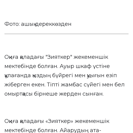
Фото: ашық дереккөзден
Оқиға қаладағы "Зияткер" жекеменшік
мектебінде болған. Ауыр шкаф үстіне
құлағанда қыздың бүйрегі мен қуығын езіп
жіберген екен. Тіпті жамбас сүйегі мен бел
омыртқасы бірнеше жерден сынған.
Оқиға қаладағы «Зияткер» жекеменшік
мектебінде болған. Айарудың ата-