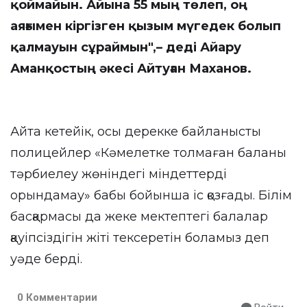
қоймайын. Айына 55 мың төлеп, оң
аяғымен кіргізген қызым мүгедек болып
қалмауын сұраймын",– деді Айару
Аманқостың әкесі Айтуған Маханов.
Айта кетейік, осы дерекке байланысты
полицейлер «Кәмелетке толмаған баланы
тәрбиелеу жөніндегі міндеттерді
орындамау» бабы бойынша іс қозғады. Білім
басқармасы да жеке мектептегі балалар
қауіпсіздігін жіті тексеретін боламыз деп
уәде берді.
0 Комментарии