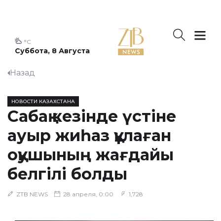
°C
Суббота, 8 Августа
Назад
НОВОСТИ КАЗАХСТАНА
Сабақ кезінде үстіне
ауыр жиһаз құлаған
оқушының жағдайы
белгілі болды
ZTB NEWS
28 апреля, 0:00
1,728