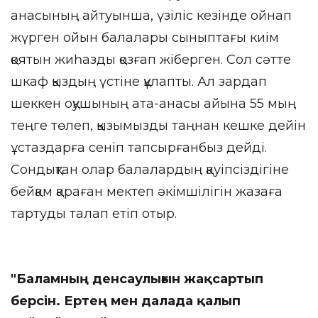
анасының айтуынша, үзіліс кезінде ойнап
жүрген ойын балалары сыныптағы киім
қоятын жиһазды қозғап жіберген. Сол сәтте
шкаф қыздың үстіне құлапты. Ал зардап
шеккен оқушының ата-анасы айына 55 мың
теңге төлеп, қызымызды таңнан кешке дейін
ұстаздарға сеніп тапсырғанбыз дейді.
Сондықтан олар балалардың қауіпсіздігіне
бейқам қараған мектеп әкімшілігін жазаға
тартуды талап етіп отыр.
"Баламның денсаулығын жақсартып
берсін. Ертең мен далада қалып