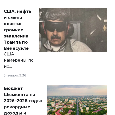
сразу несколько
актуальных тем —
США, нефть
от слухов о
и смена
политических
власти:
реформах до
громкие
вопросов армии,
заявления
экономики и
Трампа по
личного здоровья.
Венесуэле
США
намерены, по
их
утверждению,
5 января, 9:36
принести
свободу
Бюджет
народу
Шымкента на
Венесуэлы.
2026–2028 годы:
рекордные
доходы и