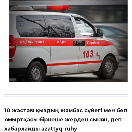
10 жастағы қыздың жамбас сүйегі мен бел
омыртқасы бірнеше жерден сынған, деп
хабарлайды
azattyq-ruhy