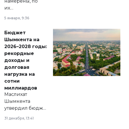
намерены, по
их
утверждению,
5 января, 9:36
принести
свободу
Бюджет
народу
Шымкента на
Венесуэлы.
2026–2028 годы:
рекордные
доходы и
долговая
нагрузка на
сотни
миллиардов
Маслихат
Шымкента
утвердил бюджет
города на 2026–
31 декабря, 13:41
2028 годы.
Соответствующий