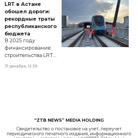
LRT в Астане
документ
обошел дороги:
появился в базе
рекордные траты
нормативных
республиканского
правовых актов и
бюджета
на сайте маслихат
В 2025 году
города.
финансирование
строительства LRT
в Астане из
31 декабря, 12:39
республиканского
бюджета достигло
рекордных
объемов.
“ZTB NEWS” MEDIA HOLDING
Свидетельство о постановке на учет, переучет
периодического печатного издания, информационного