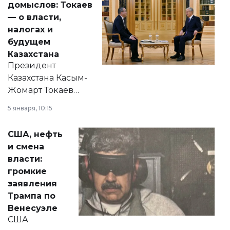
домыслов: Токаев
— о власти,
налогах и
будущем
Казахстана
Президент
Казахстана Касым-
Жомарт Токаев
прокомментировал
5 января, 10:15
сразу несколько
актуальных тем —
США, нефть
от слухов о
и смена
политических
власти:
реформах до
громкие
вопросов армии,
заявления
экономики и
Трампа по
личного здоровья.
Венесуэле
США