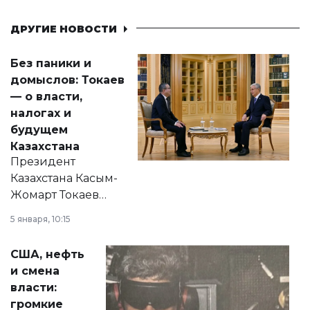
ДРУГИЕ НОВОСТИ
Без паники и
домыслов: Токаев
— о власти,
налогах и
будущем
Казахстана
Президент
Казахстана Касым-
Жомарт Токаев
прокомментировал
5 января, 10:15
сразу несколько
актуальных тем —
США, нефть
от слухов о
и смена
политических
власти:
реформах до
громкие