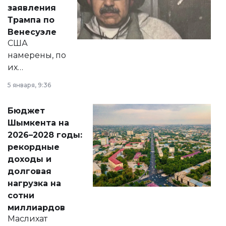
вопросов армии,
заявления
экономики и
Трампа по
личного здоровья.
Венесуэле
США
намерены, по
их
утверждению,
5 января, 9:36
принести
свободу
Бюджет
народу
Шымкента на
Венесуэлы.
2026–2028 годы:
рекордные
доходы и
долговая
нагрузка на
сотни
миллиардов
Маслихат