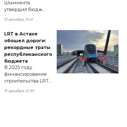
Шымкента
утвердил бюджет
города на 2026–
31 декабря, 13:41
2028 годы.
Соответствующий
LRT в Астане
документ
обошел дороги:
появился в базе
рекордные траты
нормативных
республиканского
правовых актов и
бюджета
на сайте маслихат
В 2025 году
города.
финансирование
строительства LRT
в Астане из
31 декабря, 12:39
республиканского
бюджета достигло
рекордных
объемов.