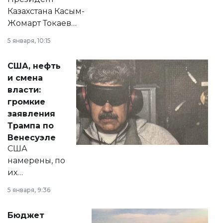
Казахстана Касым-
Жомарт Токаев
прокомментировал
5 января, 10:15
сразу несколько
актуальных тем —
США, нефть
от слухов о
и смена
политических
власти:
реформах до
громкие
вопросов армии,
заявления
экономики и
Трампа по
личного здоровья.
Венесуэле
США
намерены, по
их
утверждению,
5 января, 9:36
принести
свободу
Бюджет
народу