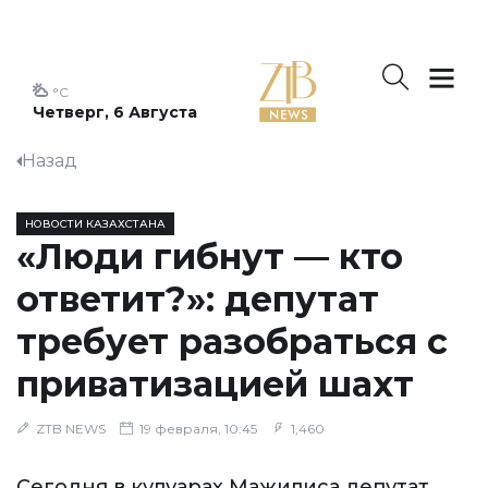
°C
Четверг, 6 Августа
Назад
НОВОСТИ КАЗАХСТАНА
«Люди гибнут — кто
ответит?»: депутат
требует разобраться с
приватизацией шахт
ZTB NEWS
19 февраля, 10:45
1,460
Сегодня в кулуарах Мажилиса депутат