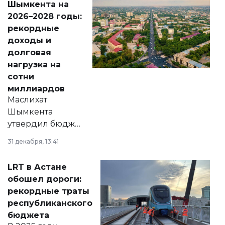
Шымкента на
Венесуэлы.
2026–2028 годы:
рекордные
доходы и
долговая
нагрузка на
сотни
миллиардов
Маслихат
Шымкента
утвердил бюджет
города на 2026–
31 декабря, 13:41
2028 годы.
Соответствующий
LRT в Астане
документ
обошел дороги:
появился в базе
рекордные траты
нормативных
республиканского
правовых актов и
бюджета
на сайте маслихат