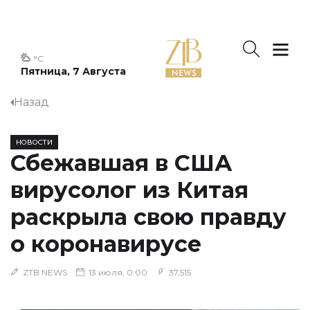
°C
Пятница, 7 Августа
Назад
НОВОСТИ
Сбежавшая в США
вирусолог из Китая
раскрыла свою правду
о коронавирусе
ZTB NEWS
13 июля, 0:00
37,515