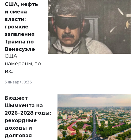
США, нефть
от слухов о
и смена
политических
власти:
реформах до
громкие
вопросов армии,
заявления
экономики и
Трампа по
личного здоровья.
Венесуэле
США
намерены, по
их
утверждению,
5 января, 9:36
принести
свободу
Бюджет
народу
Шымкента на
Венесуэлы.
2026–2028 годы:
рекордные
доходы и
долговая