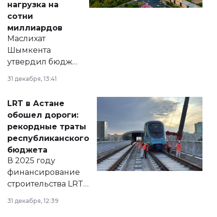
нагрузка на
сотни
миллиардов
Маслихат
Шымкента
утвердил бюджет
города на 2026–
31 декабря, 13:41
2028 годы.
Соответствующий
LRT в Астане
документ
обошел дороги:
появился в базе
рекордные траты
нормативных
республиканского
правовых актов и
бюджета
на сайте маслихат
В 2025 году
города.
финансирование
строительства LRT
в Астане из
31 декабря, 12:39
республиканского