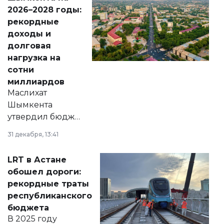
Венесуэлы.
2026–2028 годы:
рекордные
доходы и
долговая
нагрузка на
сотни
миллиардов
Маслихат
Шымкента
утвердил бюджет
города на 2026–
31 декабря, 13:41
2028 годы.
Соответствующий
LRT в Астане
документ
обошел дороги:
появился в базе
рекордные траты
нормативных
республиканского
правовых актов и
бюджета
на сайте маслихат
В 2025 году