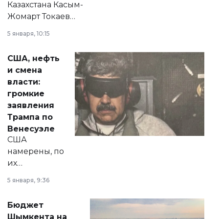
Казахстана Касым-
Жомарт Токаев
прокомментировал
5 января, 10:15
сразу несколько
актуальных тем —
США, нефть
от слухов о
и смена
политических
власти:
реформах до
громкие
вопросов армии,
заявления
экономики и
Трампа по
личного здоровья.
Венесуэле
США
намерены, по
их
утверждению,
5 января, 9:36
принести
свободу
Бюджет
народу
Шымкента на