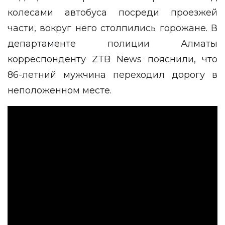
колесами автобуса посреди проезжей
части, вокруг него столпились горожане. В
департаменте полиции Алматы
корреспонденту
ZTB News
пояснили, что
86-летний мужчина переходил дорогу в
неположенном месте.