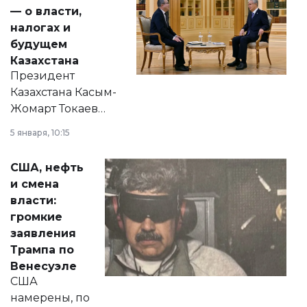
— о власти,
налогах и
будущем
Казахстана
Президент
Казахстана Касым-
Жомарт Токаев
прокомментировал
5 января, 10:15
сразу несколько
актуальных тем —
США, нефть
от слухов о
и смена
политических
власти:
реформах до
громкие
вопросов армии,
заявления
экономики и
Трампа по
личного здоровья.
Венесуэле
США
намерены, по