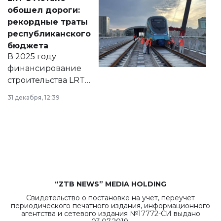
документ
обошел дороги:
появился в базе
рекордные траты
нормативных
республиканского
правовых актов и
бюджета
на сайте маслихат
В 2025 году
города.
финансирование
строительства LRT
в Астане из
31 декабря, 12:39
республиканского
бюджета достигло
рекордных
объемов.
“ZTB NEWS” MEDIA HOLDING
Свидетельство о постановке на учет, переучет
периодического печатного издания, информационного
агентства и сетевого издания №17772-СИ выдано