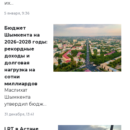
их
утверждению,
5 января, 9:36
принести
свободу
Бюджет
народу
Шымкента на
Венесуэлы.
2026–2028 годы:
рекордные
доходы и
долговая
нагрузка на
сотни
миллиардов
Маслихат
Шымкента
утвердил бюджет
города на 2026–
31 декабря, 13:41
2028 годы.
Соответствующий
LRT в Астане