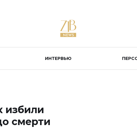
ИНТЕРВЬЮ
ПЕРС
х избили
до смерти