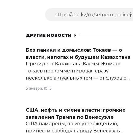
ДРУГИЕ НОВОСТИ
Без паники и домыслов: Токаев — о
власти, налогах и будущем Казахстана
Президент Казахстана Касым-Жомарт
Токаев прокомментировал сразу
несколько актуальных тем — от слухов о
политических реформах до вопросов
5 января, 10:15
армии, экономики и личного здоровья.
США, нефть и смена власти: громкие
заявления Трампа по Венесуэле
США намерены, по их утверждению,
принести свободу народу Венесуэлы.