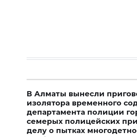
В Алматы вынесли пригов
изолятора временного со
департамента полиции го
семерых полицейских пр
делу о пытках многодетно