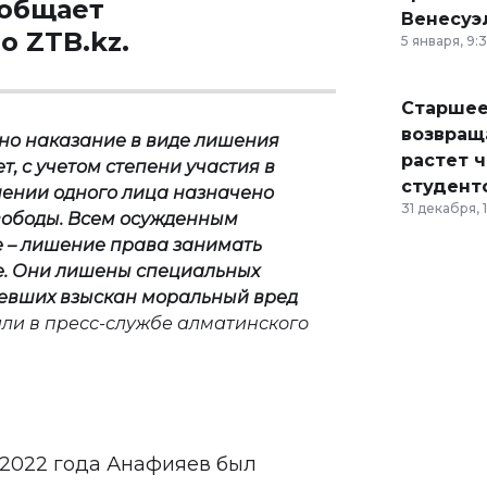
ообщает
Венесуэ
во
ZTB.kz
.
5 января, 9:
Старшее
возвраща
но наказание в виде лишения
растет 
ет, с учетом степени участия в
студент
шении одного лица назначено
31 декабря, 
свободы. Всем осужденным
 – лишение права занимать
е. Они лишены специальных
певших взыскан моральный вред
ли в пресс-службе алматинского
 2022 года Анафияев был