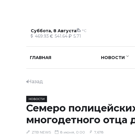
Суббота, 8 Августа
°C
469.93
541.64
5.71
ГЛАВНАЯ
НОВОСТИ
Назад
НОВОСТИ
Семеро полицейски
многодетного отца 
ZTB NEWS
8 июня, 0:00
7,678