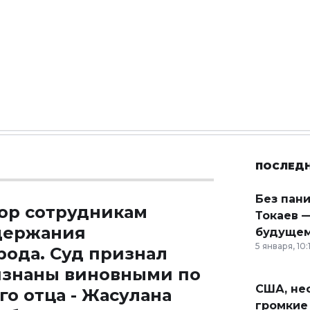
ПОСЛЕД
Без пан
ор сотрудникам
Токаев —
держания
будущем
5 января, 10:
рода. Суд признал
изнаны виновными по
США, неф
го отца - Жасулана
громкие