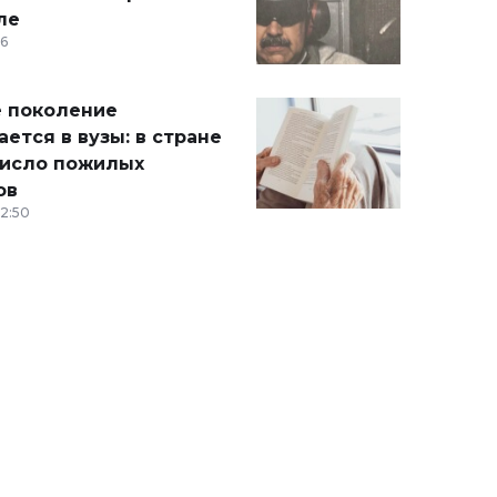
ле
36
 поколение
ется в вузы: в стране
число пожилых
ов
12:50