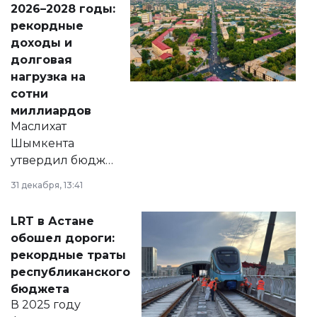
2026–2028 годы:
рекордные
доходы и
долговая
нагрузка на
сотни
миллиардов
Маслихат
Шымкента
утвердил бюджет
города на 2026–
31 декабря, 13:41
2028 годы.
Соответствующий
LRT в Астане
документ
обошел дороги:
появился в базе
рекордные траты
нормативных
республиканского
правовых актов и
бюджета
на сайте маслихат
В 2025 году
города.