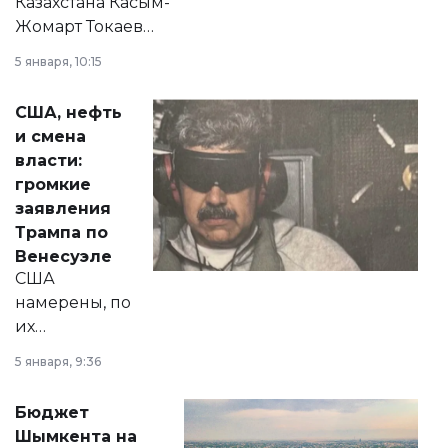
Казахстана Касым-
Жомарт Токаев
прокомментировал
5 января, 10:15
сразу несколько
актуальных тем —
США, нефть
от слухов о
и смена
политических
власти:
реформах до
громкие
вопросов армии,
заявления
экономики и
Трампа по
личного здоровья.
Венесуэле
США
намерены, по
их
утверждению,
5 января, 9:36
принести
свободу
Бюджет
народу
Шымкента на
Венесуэлы.