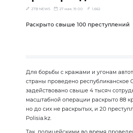
ZTB NEWS
27 мая, 19:00
1,662
Раскрыто свыше 100 преступлений
Для борьбы с кражами и угонам авто
страны проведено республиканское О
задействовано свыше 4 тысяч сотруд
масштабной операции раскрыто 88 кр
но до сих не раскрытых, и 20 престу
Polisia.kz
.
Так, полицейскими во время проведе