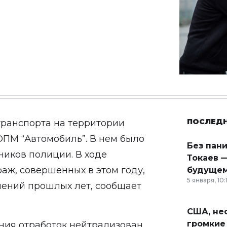
ПОСЛЕД
транспорта на территории
ПМ “Автомобиль”. В нем было
Без пан
ников полиции. В ходе
Токаев —
аж, совершенных в этом году,
будущем
5 января, 10:
плений прошлых лет, сообщает
США, неф
громкие
ния отработок нейтрализован