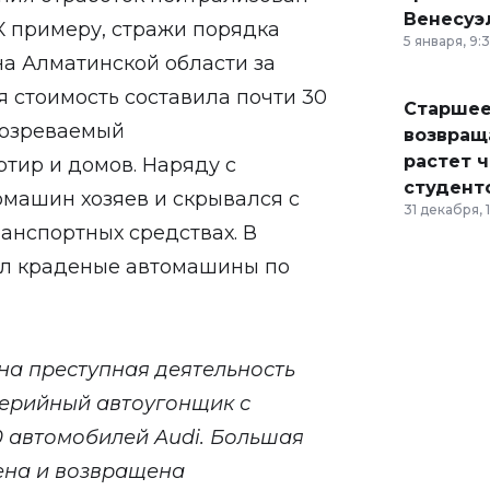
Венесуэ
К примеру, стражи порядка
5 января, 9:
а Алматинской области за
 стоимость составила почти 30
Старшее
одозреваемый
возвраща
растет 
тир и домов. Наряду с
студент
омашин хозяев и скрывался с
31 декабря, 
анспортных средствах. В
л краденые автомашины по
на преступная деятельность
Серийный автоугонщик с
0 автомобилей Аudi. Большая
ена и возвращена