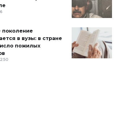
ле
36
 поколение
ется в вузы: в стране
число пожилых
ов
12:50