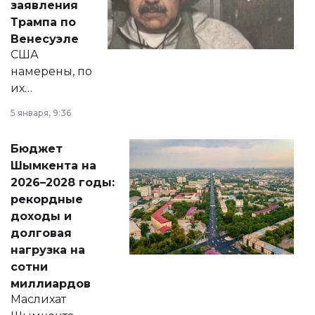
заявления
экономики и
Трампа по
личного здоровья.
Венесуэле
США
намерены, по
их
утверждению,
5 января, 9:36
принести
свободу
Бюджет
народу
Шымкента на
Венесуэлы.
2026–2028 годы:
рекордные
доходы и
долговая
нагрузка на
сотни
миллиардов
Маслихат