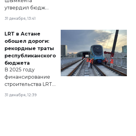
Шымкента
утвердил бюджет
города на 2026–
31 декабря, 13:41
2028 годы.
Соответствующий
LRT в Астане
документ
обошел дороги:
появился в базе
рекордные траты
нормативных
республиканского
правовых актов и
бюджета
на сайте маслихат
В 2025 году
города.
финансирование
строительства LRT
в Астане из
31 декабря, 12:39
республиканского
бюджета достигло
рекордных
объемов.