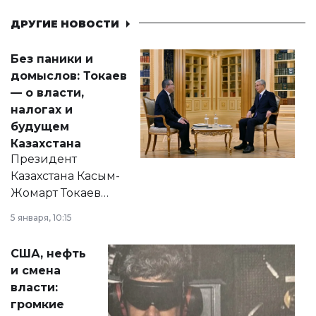
ДРУГИЕ НОВОСТИ
Без паники и
домыслов: Токаев
— о власти,
налогах и
будущем
Казахстана
Президент
Казахстана Касым-
Жомарт Токаев
прокомментировал
5 января, 10:15
сразу несколько
актуальных тем —
США, нефть
от слухов о
и смена
политических
власти:
реформах до
громкие
вопросов армии,