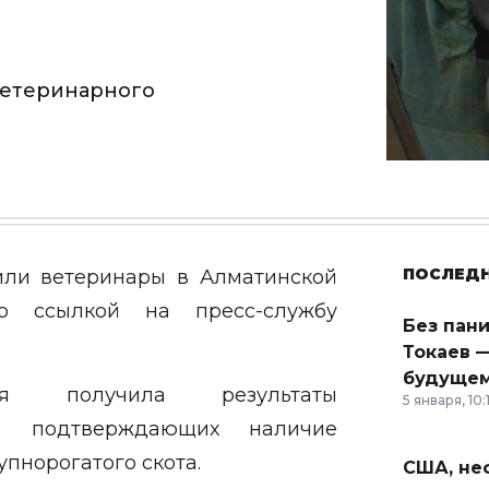
ветеринарного
ПОСЛЕД
или ветеринары в Алматинской
 ссылкой на пресс-службу
Без пан
Токаев —
будущем
ория получила результаты
5 января, 10:
ий, подтверждающих наличие
пнорогатого скота.
США, неф