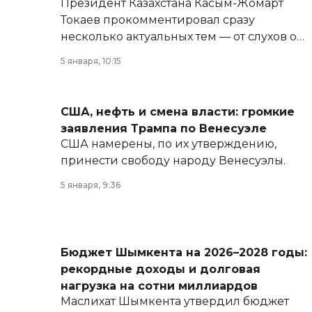
Президент Казахстана Касым-Жомарт
Токаев прокомментировал сразу
несколько актуальных тем — от слухов о
политических реформах до вопросов
5 января, 10:15
армии, экономики и личного здоровья.
США, нефть и смена власти: громкие
заявления Трампа по Венесуэле
США намерены, по их утверждению,
принести свободу народу Венесуэлы.
5 января, 9:36
Бюджет Шымкента на 2026–2028 годы:
рекордные доходы и долговая
нагрузка на сотни миллиардов
Маслихат Шымкента утвердил бюджет