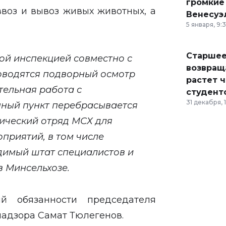
громкие
ввоз и вывоз живых животных, а
Венесуэ
5 января, 9:
Старшее
ой инспекцией совместно с
возвраща
водятся подворный осмотр
растет 
тельная работа с
студент
31 декабря, 
нный пункт перебрасывается
ический отряд МСХ для
приятий, в том числе
димый штат специалистов и
в Минсельхозе.
й обязанности председателя
надзора Самат Тюлегенов.