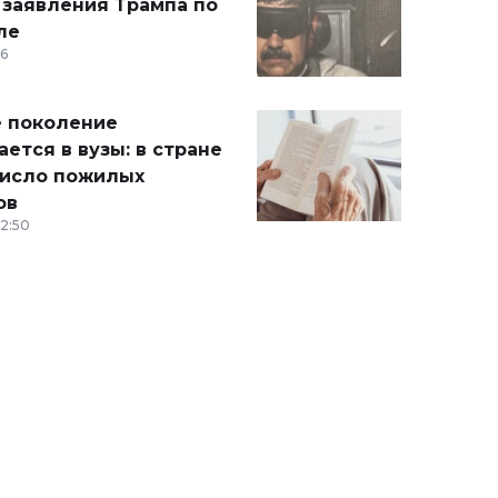
 заявления Трампа по
ле
36
 поколение
ется в вузы: в стране
число пожилых
ов
12:50