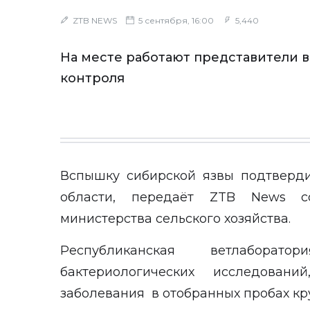
ZTB NEWS
5 сентября, 16:00
5,440
На месте работают представители 
контроля
Вспышку сибирской язвы подтверд
области, передаёт
ZTB News
со
министерства сельского хозяйства
.
Республиканская ветлаборат
бактериологических исследован
заболевания в отобранных пробах кру