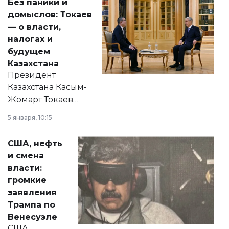
Без паники и
домыслов: Токаев
— о власти,
налогах и
будущем
Казахстана
Президент
Казахстана Касым-
Жомарт Токаев
прокомментировал
5 января, 10:15
сразу несколько
актуальных тем —
США, нефть
от слухов о
и смена
политических
власти:
реформах до
громкие
вопросов армии,
заявления
экономики и
Трампа по
личного здоровья.
Венесуэле
США