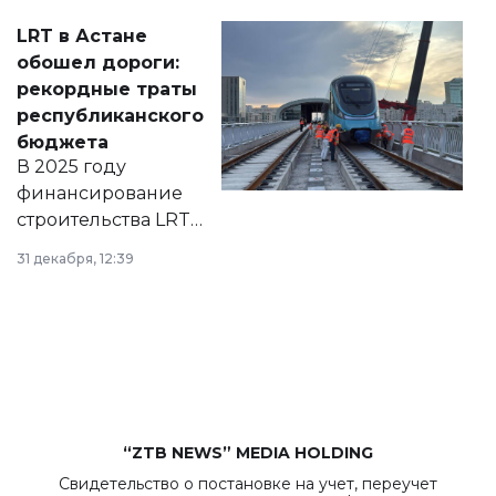
Соответствующий
LRT в Астане
документ
обошел дороги:
появился в базе
рекордные траты
нормативных
республиканского
правовых актов и
бюджета
на сайте маслихат
В 2025 году
города.
финансирование
строительства LRT
в Астане из
31 декабря, 12:39
республиканского
бюджета достигло
рекордных
объемов.
“ZTB NEWS” MEDIA HOLDING
Свидетельство о постановке на учет, переучет