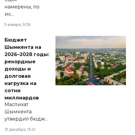
намерены, по
их
утверждению,
5 января, 9:36
принести
свободу
Бюджет
народу
Шымкента на
Венесуэлы.
2026–2028 годы:
рекордные
доходы и
долговая
нагрузка на
сотни
миллиардов
Маслихат
Шымкента
утвердил бюджет
города на 2026–
31 декабря, 13:41
2028 годы.