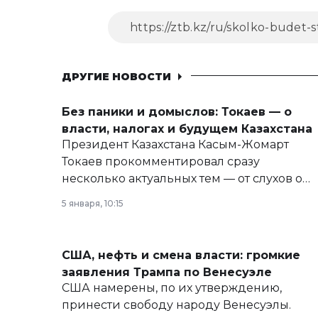
ДРУГИЕ НОВОСТИ
Без паники и домыслов: Токаев — о
власти, налогах и будущем Казахстана
Президент Казахстана Касым-Жомарт
Токаев прокомментировал сразу
несколько актуальных тем — от слухов о
политических реформах до вопросов
5 января, 10:15
армии, экономики и личного здоровья.
США, нефть и смена власти: громкие
заявления Трампа по Венесуэле
США намерены, по их утверждению,
принести свободу народу Венесуэлы.