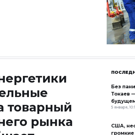
ПОСЛЕД
нергетики
Без пан
дельные
Токаев —
будущем
а товарный
5 января, 10:
ннего рынка
США, неф
громкие