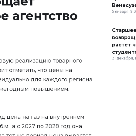
бщает
Венесуэ
 агентство
5 января, 9:
Старшее
возвраща
растет 
студент
31 декабря, 
товую реализацию товарного
ит отметить, что цены на
видуально для каждого региона
 ежегодным повышением.
од цена на газ на внутреннем
б.м., а с 2027 по 2028 год она
 за тот же период цена вырастет