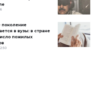
ле
36
 поколение
ется в вузы: в стране
число пожилых
ов
12:50