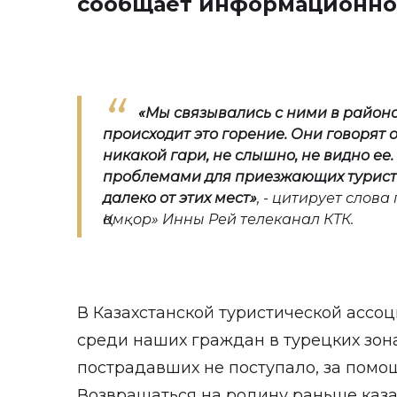
сообщает информационно
«
Мы связывались с ними в района
происходит это горение. Они говорят о 
никакой гари, не слышно, не видно ее
проблемами для приезжающих туристо
далеко от этих мест
»
, - цитирует слов
Қамқор» Инны Рей телеканал КТК.
В Казахстанской туристической ассо
среди наших граждан в турецких зон
пострадавших не поступало, за помо
Возвращаться на родину раньше казах