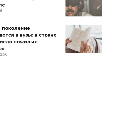
ле
36
 поколение
ется в вузы: в стране
число пожилых
ов
12:50