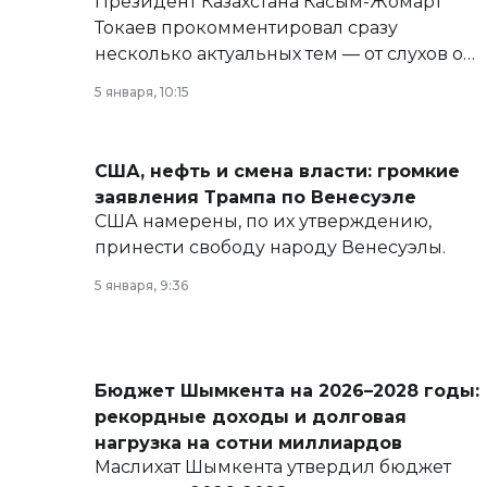
Президент Казахстана Касым-Жомарт
Токаев прокомментировал сразу
несколько актуальных тем — от слухов о
политических реформах до вопросов
5 января, 10:15
армии, экономики и личного здоровья.
США, нефть и смена власти: громкие
заявления Трампа по Венесуэле
США намерены, по их утверждению,
принести свободу народу Венесуэлы.
5 января, 9:36
Бюджет Шымкента на 2026–2028 годы:
рекордные доходы и долговая
нагрузка на сотни миллиардов
Маслихат Шымкента утвердил бюджет