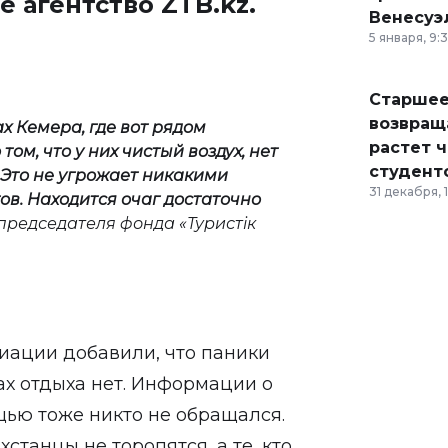
е агентство
ZTB.kz
.
Венесуэ
5 января, 9:
Старшее
возвраща
х Кемера, где вот рядом
растет 
том, что у них чистый воздух, нет
студент
. Это не угрожает никакими
31 декабря, 
в. Находится очаг достаточно
а председателя фонда «Туристік
циации добавили, что паники
ах отдыха нет. Информации о
щью тоже никто не обращался.
станцы не торопятся, а те, кто