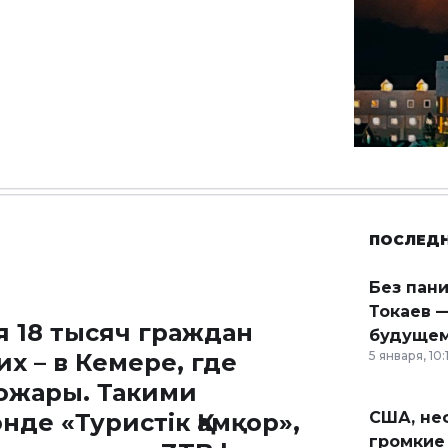
ПОСЛЕД
Без пан
Токаев —
я 18 тысяч граждан
будущем
их – в
Кемере, где
5 января, 10:
ожары. Такими
де «Туристік Қамқор»,
США, неф
громкие