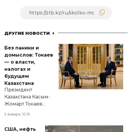
ДРУГИЕ НОВОСТИ
Без паники и
домыслов: Токаев
— о власти,
налогах и
будущем
Казахстана
Президент
Казахстана Касым-
Жомарт Токаев
прокомментировал
5 января, 10:15
сразу несколько
актуальных тем —
США, нефть