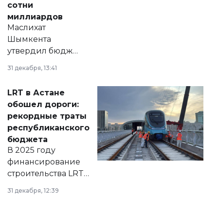
сотни
миллиардов
Маслихат
Шымкента
утвердил бюджет
города на 2026–
31 декабря, 13:41
2028 годы.
Соответствующий
LRT в Астане
документ
обошел дороги:
появился в базе
рекордные траты
нормативных
республиканского
правовых актов и
бюджета
на сайте маслихат
В 2025 году
города.
финансирование
строительства LRT
в Астане из
31 декабря, 12:39
республиканского
бюджета достигло