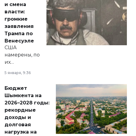
от слухов о
и смена
политических
власти:
реформах до
громкие
вопросов армии,
заявления
экономики и
Трампа по
личного здоровья.
Венесуэле
США
намерены, по
их
утверждению,
5 января, 9:36
принести
свободу
Бюджет
народу
Шымкента на
Венесуэлы.
2026–2028 годы:
рекордные
доходы и
долговая
нагрузка на