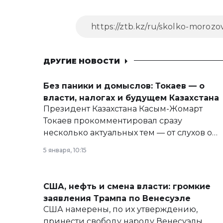
ДРУГИЕ НОВОСТИ
Без паники и домыслов: Токаев — о
власти, налогах и будущем Казахстана
Президент Казахстана Касым-Жомарт
Токаев прокомментировал сразу
несколько актуальных тем — от слухов о
политических реформах до вопросов
5 января, 10:15
армии, экономики и личного здоровья.
США, нефть и смена власти: громкие
заявления Трампа по Венесуэле
США намерены, по их утверждению,
принести свободу народу Венесуэлы.