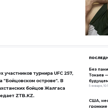
ПОСЛЕД
Без пан
 участников турнира UFC 257,
Токаев —
а "Бойцовском острове". В
будущем
5 января, 10:
ахстанских бойцов Жалгаса
редает
ZTB.KZ
.
США, неф
громкие