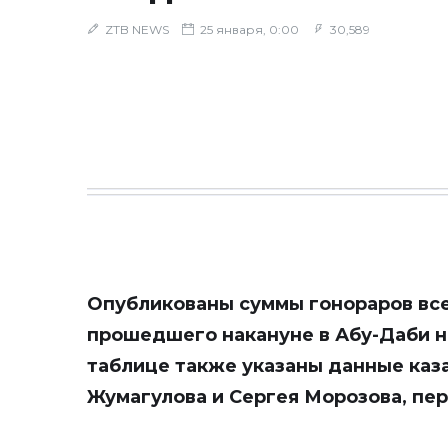
ZTB NEWS
25 января, 0:00
30,589
Опубликованы суммы гонораров всех
прошедшего накануне в Абу-Даби н
таблице также указаны данные каз
Жумагулова и Сергея Морозова, пе