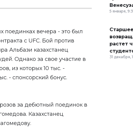
Венесуэ
5 января, 9:
Старшее
 поединках вечера - это был
возвраща
нтракта с UFC. Бой против
растет 
ра Альбази казахстанец
студент
31 декабря, 
ей. Однако за свое участие в
в, из которых 10 тыс. -
с. - спонсорский бонус.
розов за дебютный поединок в
гомедова. Казахстанец
агомедову.