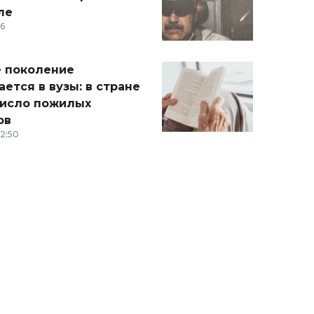
ле
36
 поколение
ется в вузы: в стране
число пожилых
ов
12:50