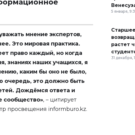
нформационное
Венесуэ
5 января, 9:
Старшее
уважать мнение экспертов,
возвраща
нее. Это мировая практика.
растет 
студент
ет право каждый, но когда
31 декабря, 
я, знаниях наших учащихся, я
ению, каким бы оно не было,
ую очередь, это должно быть
етей. Дождёмся ответа и
ое сообщество
»
, – цитирует
р просвещения informburo.kz.