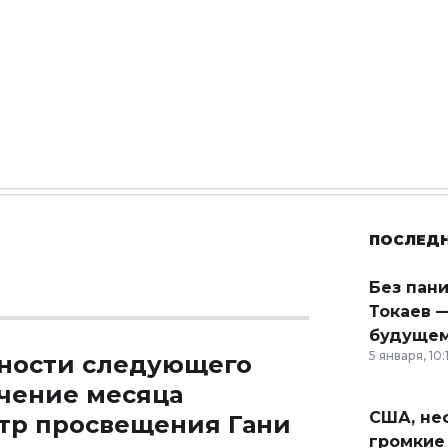
ПОСЛЕД
Без пан
Токаев —
будущем
5 января, 10:
ности следующего
ечение месяца
США, неф
тр просвещения Гани
громкие