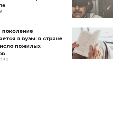
ле
36
 поколение
ется в вузы: в стране
число пожилых
ов
12:50