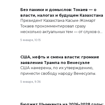
Без паники и домыслов: Токаев — о
власти, налогах и будущем Казахстана
Президент Казахстана Касым-Жомарт
Токаев прокомментировал сразу
несколько актуальных тем — от слухов о
политических реформах до вопросов
5 января, 10:15
армии, экономики и личного здоровья.
США, нефть и смена власти: громкие
заявления Трампа по Венесуэле
США намерены, по их утверждению,
принести свободу народу Венесуэлы.
5 января, 9:36
Бюджет Шымкента на 2026–2028 годы: