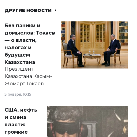
ДРУГИЕ НОВОСТИ
Без паники и
домыслов: Токаев
— о власти,
налогах и
будущем
Казахстана
Президент
Казахстана Касым-
Жомарт Токаев
прокомментировал
5 января, 10:15
сразу несколько
актуальных тем —
США, нефть
от слухов о
и смена
политических
власти:
реформах до
громкие
вопросов армии,