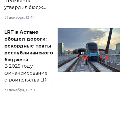
Шымкента
утвердил бюджет
города на 2026–
31 декабря, 13:41
2028 годы.
Соответствующий
LRT в Астане
документ
обошел дороги:
появился в базе
рекордные траты
нормативных
республиканского
правовых актов и
бюджета
на сайте маслихат
В 2025 году
города.
финансирование
строительства LRT
в Астане из
31 декабря, 12:39
республиканского
бюджета достигло
рекордных
объемов.