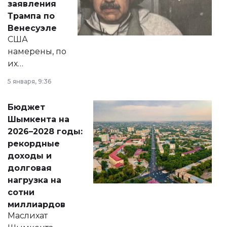
заявления
экономики и
Трампа по
личного здоровья.
Венесуэле
США
намерены, по
их
утверждению,
5 января, 9:36
принести
свободу
Бюджет
народу
Шымкента на
Венесуэлы.
2026–2028 годы:
рекордные
доходы и
долговая
нагрузка на
сотни
миллиардов
Маслихат