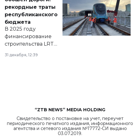
появился в базе
рекордные траты
нормативных
республиканского
правовых актов и
бюджета
на сайте маслихат
В 2025 году
города.
финансирование
строительства LRT
в Астане из
31 декабря, 12:39
республиканского
бюджета достигло
рекордных
объемов.
“ZTB NEWS” MEDIA HOLDING
Свидетельство о постановке на учет, переучет
периодического печатного издания, информационного
агентства и сетевого издания №17772-СИ выдано
03.07.2019.