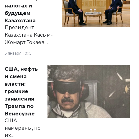
налогах и
будущем
Казахстана
Президент
Казахстана Касым-
Жомарт Токаев
прокомментировал
5 января, 10:15
сразу несколько
актуальных тем —
США, нефть
от слухов о
и смена
политических
власти:
реформах до
громкие
вопросов армии,
заявления
экономики и
Трампа по
личного здоровья.
Венесуэле
США
намерены, по
их