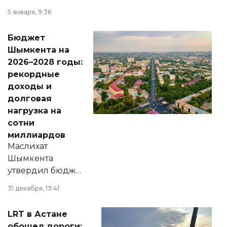
утверждению,
5 января, 9:36
принести
свободу
Бюджет
народу
Шымкента на
Венесуэлы.
2026–2028 годы:
рекордные
доходы и
долговая
нагрузка на
сотни
миллиардов
Маслихат
Шымкента
утвердил бюджет
города на 2026–
31 декабря, 13:41
2028 годы.
Соответствующий
LRT в Астане
документ
обошел дороги: