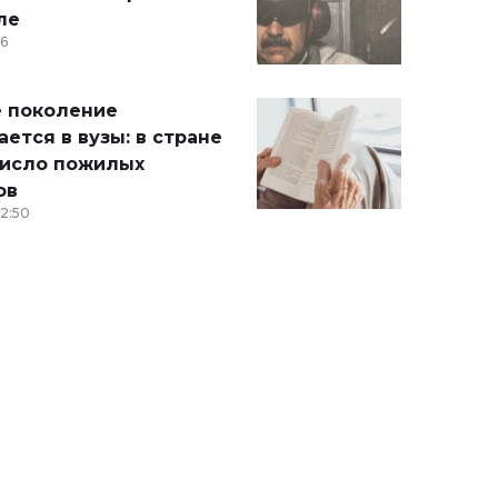
ле
36
 поколение
ется в вузы: в стране
число пожилых
ов
12:50