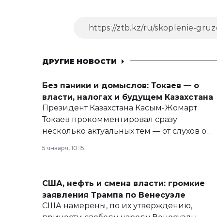
ДРУГИЕ НОВОСТИ
Без паники и домыслов: Токаев — о
власти, налогах и будущем Казахстана
Президент Казахстана Касым-Жомарт
Токаев прокомментировал сразу
несколько актуальных тем — от слухов о
политических реформах до вопросов
5 января, 10:15
армии, экономики и личного здоровья.
США, нефть и смена власти: громкие
заявления Трампа по Венесуэле
США намерены, по их утверждению,