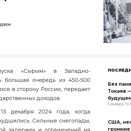
ашин
ПОСЛЕД
пуска «Сырым» в Западно-
сь большая очередь из 450-500
Без пан
хся в сторону России, передает
Токаев —
ударственных доходов.
будущем
5 января, 10:
13 декабря 2024 года, когда
ухудшились. Сильные снегопады,
США, неф
громкие
ой задержек и ограничений на