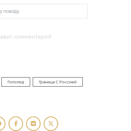
тавит комментарий
Гололед
Граница С Россией