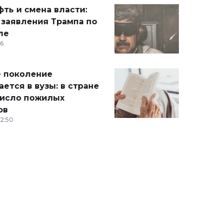
ть и смена власти:
 заявления Трампа по
ле
36
 поколение
ется в вузы: в стране
число пожилых
ов
12:50