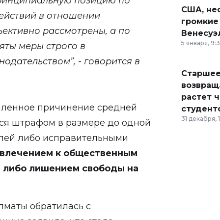
ринципиальную позицию по
США, неф
ействий в отношении
громкие
ъективно рассмотрены, а по
Венесуэ
5 января, 9:
яты меры строго в
одательством”, - говорится в
Старшее
возвраща
растет 
ышленное причинение средней
студент
31 декабря, 
ся штрафом в размере до одной
елей либо исправительными
ивлечением к общественным
, либо лишением свободы на
Алматы
обратилась с