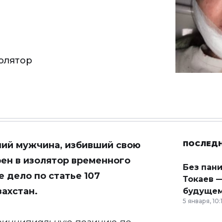
олятор
ПОСЛЕД
ний мужчина, избивший свою
ен в изолятор временного
Без пан
 дело по статье 107
Токаев —
ахстан.
будущем
5 января, 10: