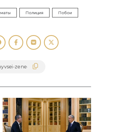
лматы
Полиция
Побои