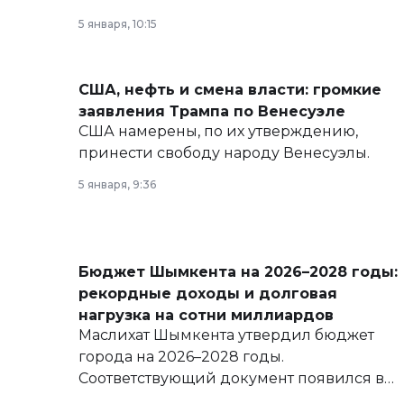
политических реформах до вопросов
5 января, 10:15
армии, экономики и личного здоровья.
США, нефть и смена власти: громкие
заявления Трампа по Венесуэле
США намерены, по их утверждению,
принести свободу народу Венесуэлы.
5 января, 9:36
Бюджет Шымкента на 2026–2028 годы:
рекордные доходы и долговая
нагрузка на сотни миллиардов
Маслихат Шымкента утвердил бюджет
города на 2026–2028 годы.
Соответствующий документ появился в
базе нормативных правовых актов и на