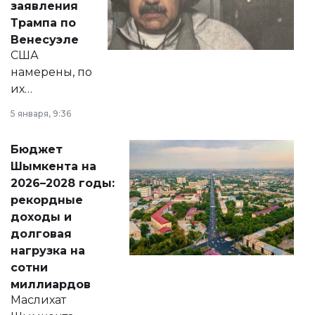
заявления
экономики и
Трампа по
личного здоровья.
Венесуэле
США
намерены, по
их
утверждению,
5 января, 9:36
принести
свободу
Бюджет
народу
Шымкента на
Венесуэлы.
2026–2028 годы:
рекордные
доходы и
долговая
нагрузка на
сотни
миллиардов
Маслихат