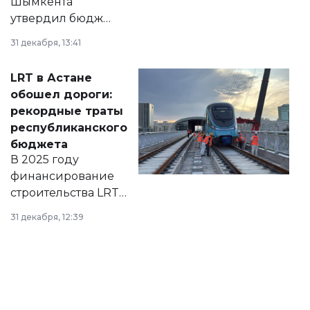
Шымкента
утвердил бюджет
города на 2026–
31 декабря, 13:41
2028 годы.
Соответствующий
LRT в Астане
документ
обошел дороги:
появился в базе
рекордные траты
нормативных
республиканского
правовых актов и
бюджета
на сайте маслихат
В 2025 году
города.
финансирование
строительства LRT
в Астане из
31 декабря, 12:39
республиканского
бюджета достигло
рекордных
объемов.