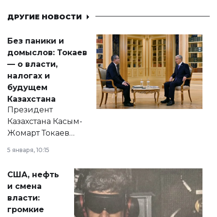
ДРУГИЕ НОВОСТИ
Без паники и
домыслов: Токаев
— о власти,
налогах и
будущем
Казахстана
Президент
Казахстана Касым-
Жомарт Токаев
прокомментировал
5 января, 10:15
сразу несколько
актуальных тем —
США, нефть
от слухов о
и смена
политических
власти:
реформах до
громкие
вопросов армии,