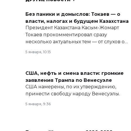
Без паники и домыслов: Токаев — о
власти, налогах и будущем Казахстана
Президент Казахстана Касым-Жомарт
Токаев прокомментировал сразу
несколько актуальных тем — от слухов о
политических реформах до вопросов
5 января, 10:15
армии, экономики и личного здоровья.
США, нефть и смена власти: громкие
заявления Трампа по Венесуэле
США намерены, по их утверждению,
принести свободу народу Венесуэлы.
5 января, 9:36