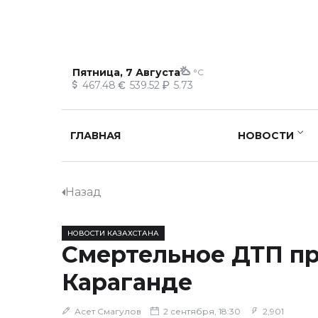
Пятница, 7 Августа
°C
467.48
539.52
5.73
ГЛАВНАЯ
НОВОСТИ
Назад
НОВОСТИ КАЗАХСТАНА
Смертельное ДТП п
Караганде
Асет Смагулов
2 сентября, 18:30
2,901