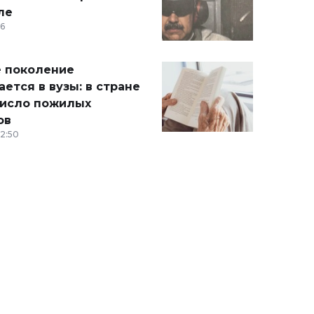
ле
36
 поколение
ется в вузы: в стране
число пожилых
ов
12:50