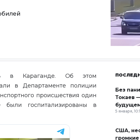
мобилей
ПОСЛЕД
ись в Караганде. Об этом
али в Департаменте полиции
Без пан
ранспортного происшествия один
Токаев —
е были госпитализированы в
будущем
5 января, 10:
США, неф
громкие