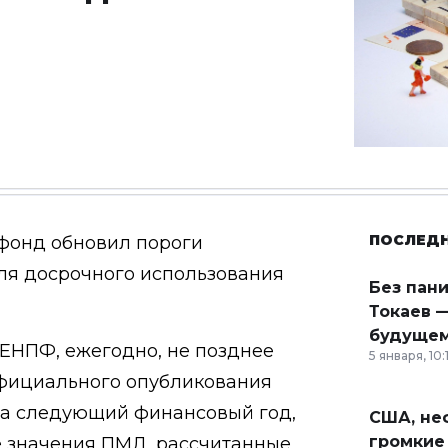
ПОСЛЕД
фонд обновил пороги
ля досрочного использования
Без пан
Токаев —
будущем
 ЕНПФ, ежегодно, не позднее
5 января, 10:
официального опубликования
на следующий финансовый год,
США, неф
громкие
 значения ПМД, рассчитанные