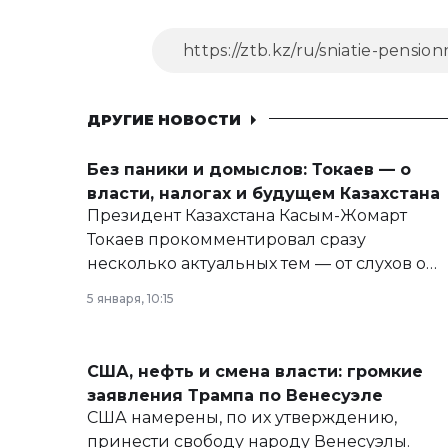
ДРУГИЕ НОВОСТИ
Без паники и домыслов: Токаев — о
власти, налогах и будущем Казахстана
Президент Казахстана Касым-Жомарт
Токаев прокомментировал сразу
несколько актуальных тем — от слухов о
политических реформах до вопросов
5 января, 10:15
армии, экономики и личного здоровья.
США, нефть и смена власти: громкие
заявления Трампа по Венесуэле
США намерены, по их утверждению,
принести свободу народу Венесуэлы.