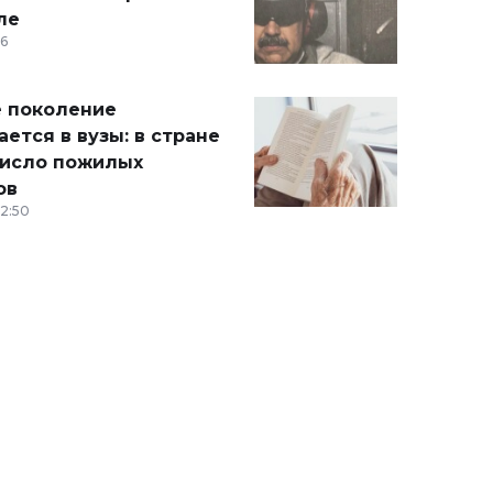
ле
36
 поколение
ется в вузы: в стране
число пожилых
ов
12:50