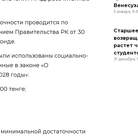
Венесуэ
5 января, 9:
очности проводится по
Старшее
ием Правительства РК от 30
возвраща
онде.
растет 
студент
ыли использованы социально-
31 декабря, 
нные в законе «О
28 годы»:
00 тенге;
и минимальной достаточности