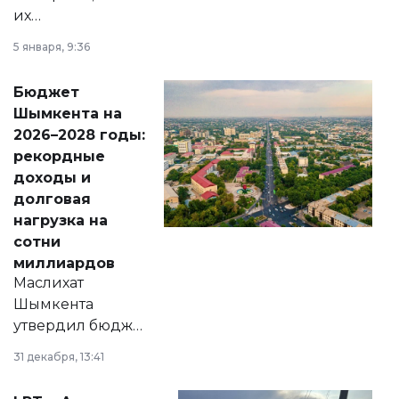
их
утверждению,
5 января, 9:36
принести
свободу
Бюджет
народу
Шымкента на
Венесуэлы.
2026–2028 годы:
рекордные
доходы и
долговая
нагрузка на
сотни
миллиардов
Маслихат
Шымкента
утвердил бюджет
города на 2026–
31 декабря, 13:41
2028 годы.
Соответствующий