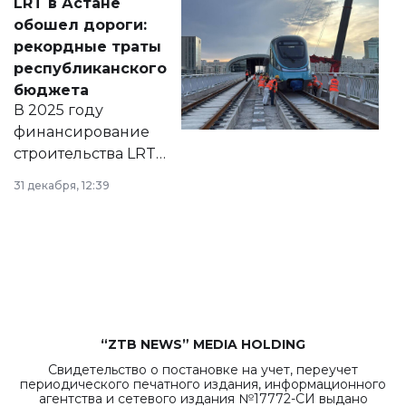
LRT в Астане
документ
обошел дороги:
появился в базе
рекордные траты
нормативных
республиканского
правовых актов и
бюджета
на сайте маслихат
В 2025 году
города.
финансирование
строительства LRT
в Астане из
31 декабря, 12:39
республиканского
бюджета достигло
рекордных
объемов.
“ZTB NEWS” MEDIA HOLDING
Свидетельство о постановке на учет, переучет
периодического печатного издания, информационного
агентства и сетевого издания №17772-СИ выдано