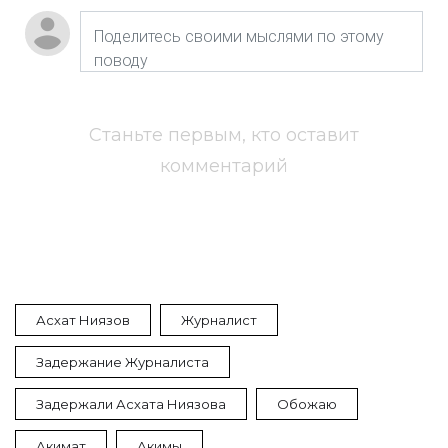
Станьте первым, кто оставит
комментарий
Асхат Ниязов
Журналист
Задержание Журналиста
Задержали Асхата Ниязова
Обожаю
Акимат
Акимы