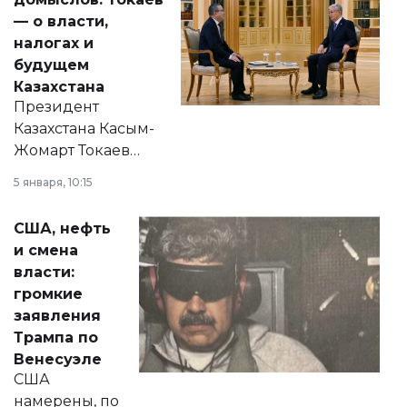
— о власти,
налогах и
будущем
Казахстана
Президент
Казахстана Касым-
Жомарт Токаев
прокомментировал
5 января, 10:15
сразу несколько
актуальных тем —
США, нефть
от слухов о
и смена
политических
власти:
реформах до
громкие
вопросов армии,
заявления
экономики и
Трампа по
личного здоровья.
Венесуэле
США
намерены, по