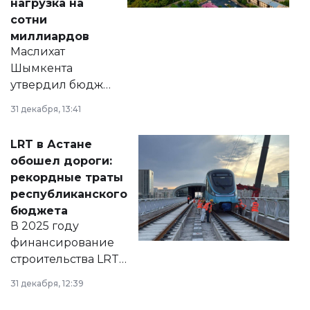
нагрузка на
сотни
миллиардов
Маслихат
Шымкента
утвердил бюджет
города на 2026–
31 декабря, 13:41
2028 годы.
Соответствующий
LRT в Астане
документ
обошел дороги:
появился в базе
рекордные траты
нормативных
республиканского
правовых актов и
бюджета
на сайте маслихат
В 2025 году
города.
финансирование
строительства LRT
в Астане из
31 декабря, 12:39
республиканского
бюджета достигло