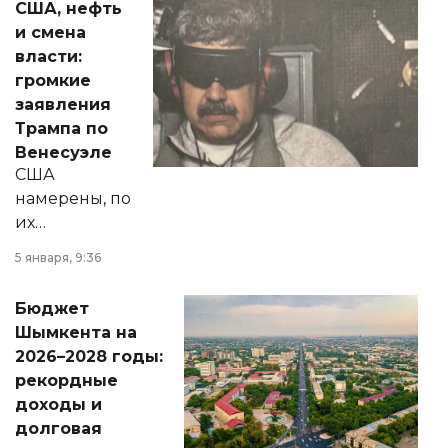
США, нефть
от слухов о
и смена
политических
власти:
реформах до
громкие
вопросов армии,
заявления
экономики и
Трампа по
личного здоровья.
Венесуэле
США
намерены, по
их
утверждению,
5 января, 9:36
принести
свободу
Бюджет
народу
Шымкента на
Венесуэлы.
2026–2028 годы:
рекордные
доходы и
долговая