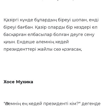
Қазіргі күнде бұлардың біреуі шопан, енді
біреуі бағбан. Қазір оларды бір кездері ел
басқарған елбасылар болған деуге сену
қиын. Ендеше әлемнің кедей
президенттері жайлы сөз қозғасақ.
Хосе Мухика
"Әлемнің ең кедей президенті кім?" дегенде