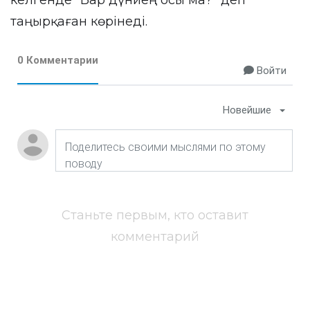
келгенде "Бар дүниең осы ма?" деп
таңырқаған көрінеді.
0 Комментарии
Войти
Новейшие
Станьте первым, кто оставит
комментарий