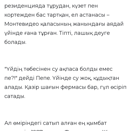
резиденцияда тұрудан, күзет пен
кортежден бас тартқан, ел астанасы –
Монтевидео қаласының жанындағы аядай
үйінде ғана тұрған. Тіпті, лашық деуге
болады.
"Үйдің төбесінен су ақпаса болды емес
пе?!" дейді Пепе. Үйінде су жоқ, құдықтан
алады. Қазір шағын фермасы бар, гүл өсіріп
сатады.
Ал өміріндегі сатып алған ең қымбат