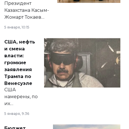
Президент
Казахстана Касым-
Жомарт Токаев
прокомментировал
5 января, 10:15
сразу несколько
актуальных тем —
США, нефть
от слухов о
и смена
политических
власти:
реформах до
громкие
вопросов армии,
заявления
экономики и
Трампа по
личного здоровья.
Венесуэле
США
намерены, по
их
утверждению,
5 января, 9:36
принести
свободу
Бюджет