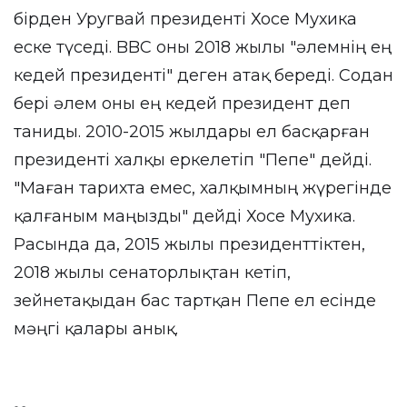
бірден Уругвай президенті Хосе Мухика
еске түседі. BBC оны 2018 жылы "әлемнің ең
кедей президенті" деген атақ береді. Содан
бері әлем оны ең кедей президент деп
таниды. 2010-2015 жылдары ел басқарған
президенті халқы еркелетіп "Пепе" дейді.
"Маған тарихта емес, халқымның жүрегінде
қалғаным маңызды" дейді Хосе Мухика.
Расында да, 2015 жылы президенттіктен,
2018 жылы сенаторлықтан кетіп,
зейнетақыдан бас тартқан Пепе ел есінде
мәңгі қалары анық.