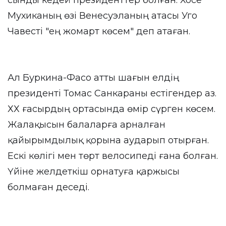
сынды кедей президенттер болған. Хосе
Мухиканың өзі Венесуэланың атасы Уго
Чавесті "ең жомарт көсем" деп атаған.
Ал Буркина-Фасо атты шағын елдің
президенті Томас Санкараны естігендер аз.
ХХ ғасырдың ортасында өмір сүрген көсем.
Жалақысын балаларға арналған
қайырымдылық қорына аударып отырған.
Ескі көлігі мен төрт велосипеді ғана болған.
Үйіне желдеткіш орнатуға қаржысы
болмаған деседі.