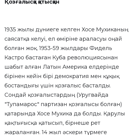
Қозғалысқа қатысқан
1935 жылы дүниеге келген Хосе Мухиканың
саясатқа келуі, ел өміріне араласуы оңай
болған жоқ. 1953-59 жылдары Фидель
Кастро бастаған Куба революциясынан
шабыт алған Латын Америка елдерінде
бірінен кейін бірі демократия мен құқық
бостандығы үшін қозғалыс басталды.
Сондай қозғалыстардың (Уругвайда
"Тупамарос" партизан қозғалысы болған)
қатарында Хосе Мухика да болды. Қарулы
қақтығысқа қатысып, бірнеше рет
жараланған. 14 жыл әскери түрмеге