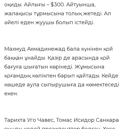
оқиды. Айлығы – $300. Айтуынша,
жалақысы тұрмысына толық жетеді. Ал
әйелі еден жуушы болып істейді.
Махмуд Ахмадинежад бала күнінен қой
баққан ұнайды. Қазір де арасында қой
бағуға шығатын көрінеді. Жұмысына
қоғамдық көлікпен барып қайтады. Кейде
көшеде аула сыпырушыға да көмектеседі
екен.
Тарихта Уго Чавес, Томас Исидор Санкара