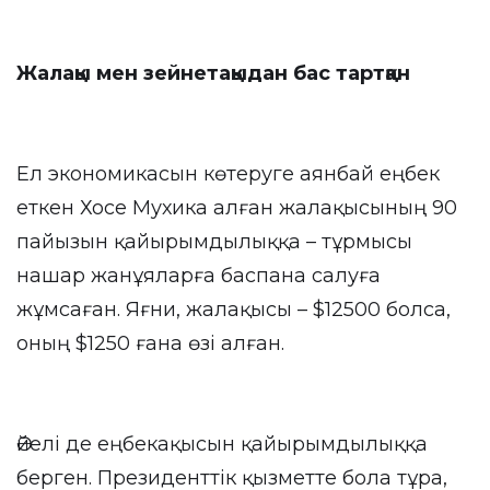
Жалақы мен зейнетақыдан бас тартқан
Ел экономикасын көтеруге аянбай еңбек
еткен Хосе Мухика алған жалақысының 90
пайызын қайырымдылыққа – тұрмысы
нашар жанұяларға баспана салуға
жұмсаған. Яғни, жалақысы – $12500 болса,
оның $1250 ғана өзі алған.
Әйелі де еңбекақысын қайырымдылыққа
берген. Президенттік қызметте бола тұра,