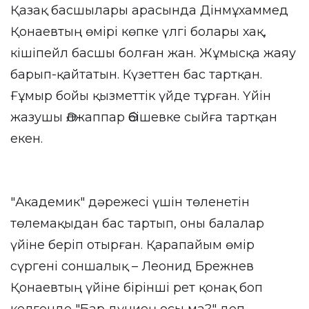
Қазақ басшылары арасында Дінмұхаммед
Қонаевтың өмірі көпке үлгі болары хақ,
кішіпейл басшы болған жан. Жұмысқа жаяу
барып-қайтатын. Күзеттен бас тартқан.
Ғұмыр бойы қызметтік үйде тұрған. Үйін
жазушы Әлжаппар Әбішевке сыйға тартқан
екен.
"Академик" дәрежесі үшін төленетін
төлемақыдан бас тартып, оны балалар
үйіне беріп отырған. Қарапайым өмір
сүргені соншалық – Леонид Брежнев
Қонаевтың үйіне бірінші рет қонақ боп