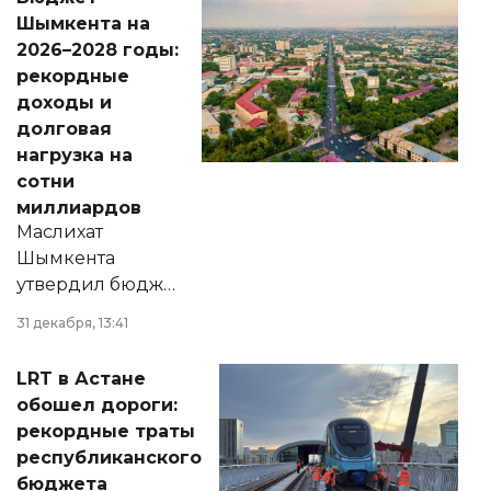
народу
Шымкента на
Венесуэлы.
2026–2028 годы:
рекордные
доходы и
долговая
нагрузка на
сотни
миллиардов
Маслихат
Шымкента
утвердил бюджет
города на 2026–
31 декабря, 13:41
2028 годы.
Соответствующий
LRT в Астане
документ
обошел дороги:
появился в базе
рекордные траты
нормативных
республиканского
правовых актов и
бюджета