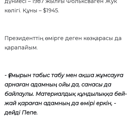
дүниесі – 1987 жылғы Фольксваген Жук
көлігі. Құны – $1945.
Президенттің өмірге деген көзқарасы да
қарапайым.
- Ғұмырын табыс табу мен ақша жұмсауға
арнаған адамның ойы да, санасы да
байлаулы. Материалдық құндылыққа бей-
жай қараған адамның да өмірі еркін, -
дейді Пепе.