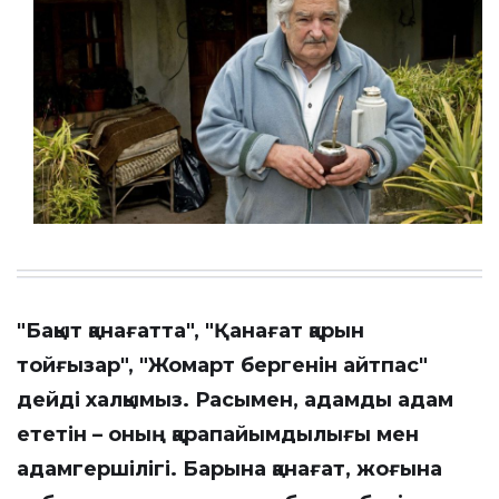
"Бақыт қанағатта", "Қанағат қарын
тойғызар", "Жомарт бергенін айтпас"
дейді халқымыз. Расымен, адамды адам
ететін – оның қарапайымдылығы мен
адамгершілігі. Барына қанағат, жоғына