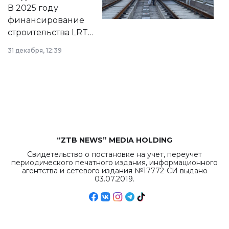
на сайте маслихат
В 2025 году
города.
финансирование
строительства LRT
в Астане из
31 декабря, 12:39
республиканского
бюджета достигло
рекордных
объемов.
“ZTB NEWS” MEDIA HOLDING
Свидетельство о постановке на учет, переучет
периодического печатного издания, информационного
агентства и сетевого издания №17772-СИ выдано
03.07.2019.