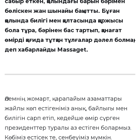
сабыр еткен, қолындағы барын бәрімен
бөліскен жан шынайы бақытты. Бұған
қолында билігі мен қалтасында қаржысы
бола тұра, бәрінен бас тартып, қанағат
өмірді қағида тұтқан тұлғалар дәлел болмақ,
деп хабарлайды
Мassaget
.
Әлемнің жомарт, қарапайым азаматтары
жайлы көп естігеніміз анық, байлығы мен
билігін сарп етіп, кедейше өмір сүрген
президенттер туралы аз естіген болармыз.
Көбіміз естісек те, сенбеуіміз мүмкін.