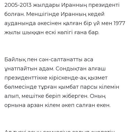
2005-2013 жылдары Иранның президенті
болған. Меншігінде Иранның кедей
ауданында әкесінен қалған бір үй мен 1977
жылы шыққан ескі көлігі ғана бар.
Байлық пен сән-салтанатты аса
ұнатпайтын адам. Сондықтан алғаш
президенттікке кіріскенде-ақ қызмет
бөлмесінде тұрған қымбат парсы кілемін
алып, мешітке беріп жіберген. Оның
орнына арзан кілем әкеп салған екен.