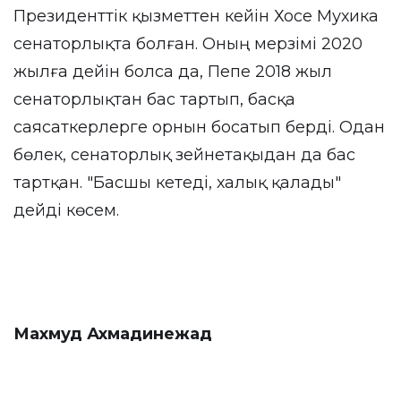
Президенттік қызметтен кейін Хосе Мухика
сенаторлықта болған. Оның мерзімі 2020
жылға дейін болса да, Пепе 2018 жыл
сенаторлықтан бас тартып, басқа
саясаткерлерге орнын босатып берді. Одан
бөлек, сенаторлық зейнетақыдан да бас
тартқан. "Басшы кетеді, халық қалады"
дейді көсем.
Махмуд Ахмадинежад