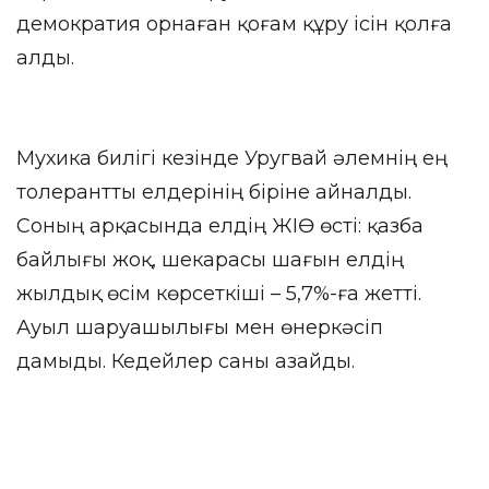
демократия орнаған қоғам құру ісін қолға
алды.
Мухика билігі кезінде Уругвай әлемнің ең
толерантты елдерінің біріне айналды.
Соның арқасында елдің ЖІӨ өсті: қазба
байлығы жоқ, шекарасы шағын елдің
жылдық өсім көрсеткіші – 5,7%-ға жетті.
Ауыл шаруашылығы мен өнеркәсіп
дамыды. Кедейлер саны азайды.