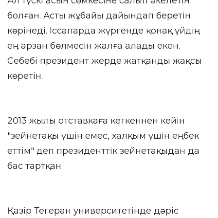
Ал түскі асын сөмкесіне салып әкелетін
болған. Асты жұбайы дайындап беретін
көрінеді. Іссапарда жүргенде қонақ үйдің
ең арзан бөлмесін жалға алады екен.
Себебі президент жерде жатқанды жақсы
көретін.
2013 жылы отставкаға кеткеннен кейін
"зейнетақы үшін емес, халқым үшін еңбек
еттім" деп президенттік зейнетақыдан да
бас тартқан.
Қазір Тегеран университетінде дәріс