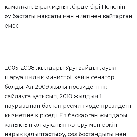
қамалған. Бірақ мұның бірде-бірі Пепенің
әу бастағы мақсаты мен ниетінен қайтарған
емес.
2005-2008 жылдары Уругвайдың ауыл
шаруашылық министрі, кейін сенатор
болды. Ал 2009 жылы президенттік
сайлауға қатысып, 2010 жылдың 1
наурызынан бастап ресми түрде президент
қызметіне кіріседі. Ел басқарған жылдары
халықтың әл-ауқатын көтеру мен еркін
нарық қалыптастыру, сөз бостандығы мен