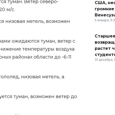
ся туман. Ветер северо-
США, неф
громкие
0 м/с.
Венесуэ
5 января, 9:
я низовая метель, возможен
Старшее
ами ожидаются туман, ветер с
возвраща
растет 
понижение температуры воздуха
студент
орных районах области до -6-11
31 декабря, 
ололед, низовая метель, а
ется туман, возможен ветер до