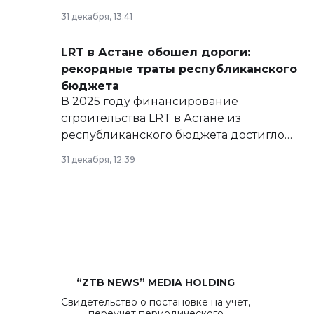
базе нормативных правовых актов и на
31 декабря, 13:41
сайте маслихат города.
LRT в Астане обошел дороги:
рекордные траты республиканского
бюджета
В 2025 году финансирование
строительства LRT в Астане из
республиканского бюджета достигло
рекордных объемов.
31 декабря, 12:39
“ZTB NEWS” MEDIA HOLDING
Свидетельство о постановке на учет,
переучет периодического