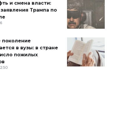
ть и смена власти:
 заявления Трампа по
ле
36
 поколение
ется в вузы: в стране
число пожилых
ов
12:50