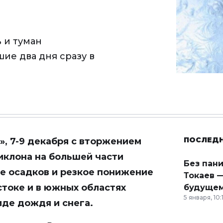
 и туман
ие два дня сразу в
ПОСЛЕД
», 7-9 декабря с вторжением
иклона на большей части
Без пан
е осадков и резкое понижение
Токаев —
стоке и в южных областях
будущем
5 января, 10:
иде дождя и снега.