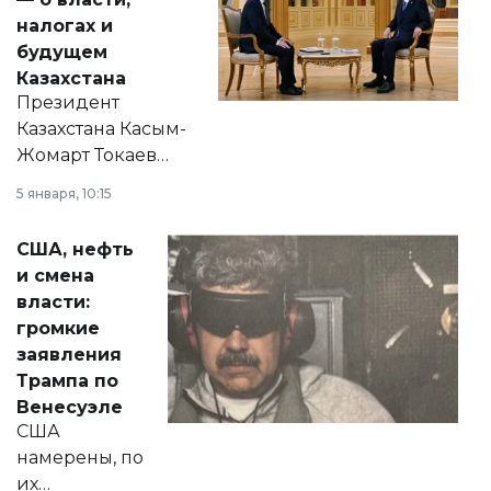
налогах и
будущем
Казахстана
Президент
Казахстана Касым-
Жомарт Токаев
прокомментировал
5 января, 10:15
сразу несколько
актуальных тем —
США, нефть
от слухов о
и смена
политических
власти:
реформах до
громкие
вопросов армии,
заявления
экономики и
Трампа по
личного здоровья.
Венесуэле
США
намерены, по
их