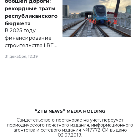
обошел дороги:
появился в базе
рекордные траты
нормативных
республиканского
правовых актов и
бюджета
на сайте маслихат
В 2025 году
города.
финансирование
строительства LRT
в Астане из
31 декабря, 12:39
республиканского
бюджета достигло
рекордных
объемов.
“ZTB NEWS” MEDIA HOLDING
Свидетельство о постановке на учет, переучет
периодического печатного издания, информационного
агентства и сетевого издания №17772-СИ выдано
03.07.2019.