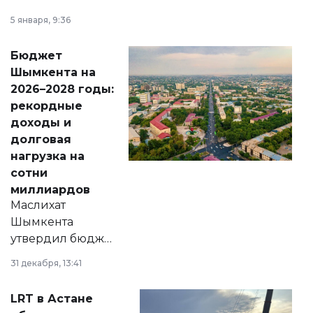
утверждению,
5 января, 9:36
принести
свободу
Бюджет
народу
Шымкента на
Венесуэлы.
2026–2028 годы:
рекордные
доходы и
долговая
нагрузка на
сотни
миллиардов
Маслихат
Шымкента
утвердил бюджет
города на 2026–
31 декабря, 13:41
2028 годы.
Соответствующий
LRT в Астане
документ