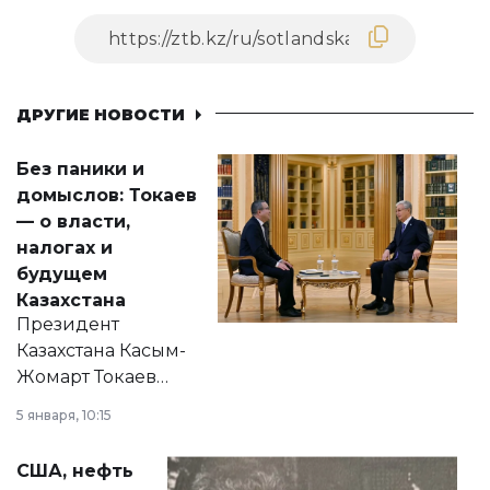
ДРУГИЕ НОВОСТИ
Без паники и
домыслов: Токаев
— о власти,
налогах и
будущем
Казахстана
Президент
Казахстана Касым-
Жомарт Токаев
прокомментировал
5 января, 10:15
сразу несколько
актуальных тем —
США, нефть
от слухов о