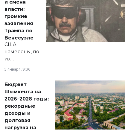
и смена
политических
власти:
реформах до
громкие
вопросов армии,
заявления
экономики и
Трампа по
личного здоровья.
Венесуэле
США
намерены, по
их
утверждению,
5 января, 9:36
принести
свободу
Бюджет
народу
Шымкента на
Венесуэлы.
2026–2028 годы:
рекордные
доходы и
долговая
нагрузка на