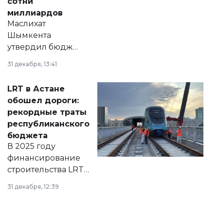
сотни
миллиардов
Маслихат
Шымкента
утвердил бюджет
города на 2026–
31 декабря, 13:41
2028 годы.
Соответствующий
LRT в Астане
документ
обошел дороги:
появился в базе
рекордные траты
нормативных
республиканского
правовых актов и
бюджета
на сайте маслихат
В 2025 году
города.
финансирование
строительства LRT
в Астане из
31 декабря, 12:39
республиканского
бюджета достигло
рекордных