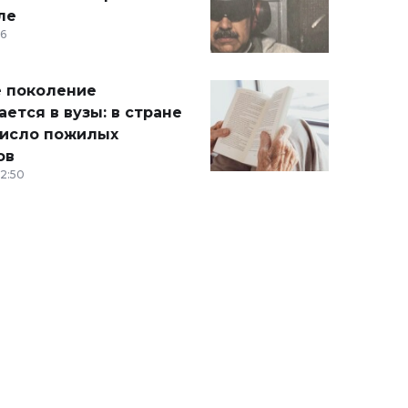
ле
36
 поколение
ется в вузы: в стране
число пожилых
ов
12:50