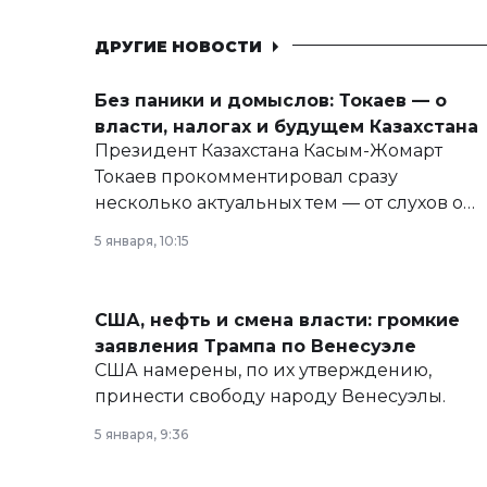
ДРУГИЕ НОВОСТИ
Без паники и домыслов: Токаев — о
власти, налогах и будущем Казахстана
Президент Казахстана Касым-Жомарт
Токаев прокомментировал сразу
несколько актуальных тем — от слухов о
политических реформах до вопросов
5 января, 10:15
армии, экономики и личного здоровья.
США, нефть и смена власти: громкие
заявления Трампа по Венесуэле
США намерены, по их утверждению,
принести свободу народу Венесуэлы.
5 января, 9:36