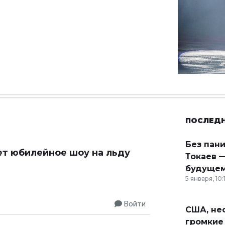
ПОСЛЕД
Без пан
ет юбилейное шоу на льду
Токаев —
будущем
5 января, 10:
Войти
США, неф
громкие