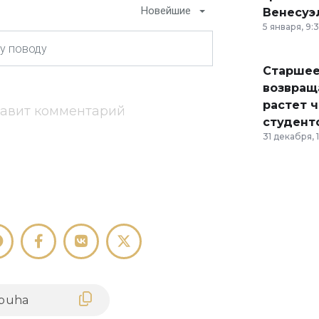
Новейшие
Венесуэ
5 января, 9:
Старшее
возвраща
растет 
тавит комментарий
студент
31 декабря, 