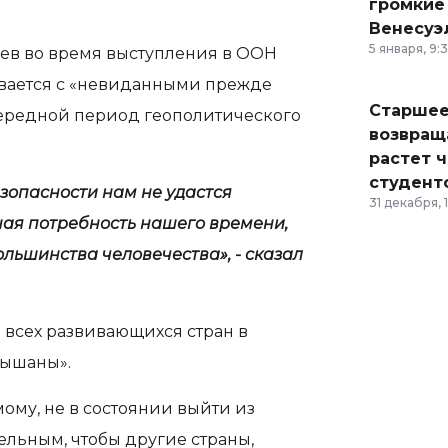
громкие
Венесуэ
5 января, 9:
аев во время выступления в ООН
кивается с «невиданными прежде
Старшее
чередной период геополитического
возвраща
растет 
студент
опасности нам не удастся
31 декабря, 
ная потребность нашего времени,
ьшинства человечества», - сказал
и всех развивающихся стран в
лышаны».
ому, не в состоянии выйти из
тельным, чтобы другие страны,