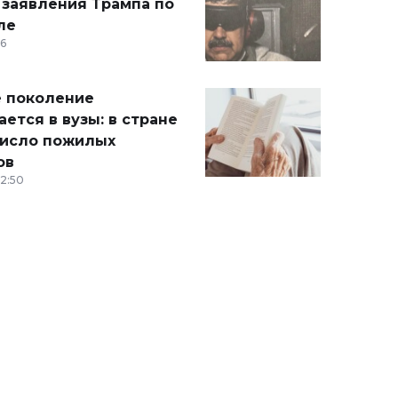
 заявления Трампа по
ле
36
 поколение
ется в вузы: в стране
число пожилых
ов
12:50