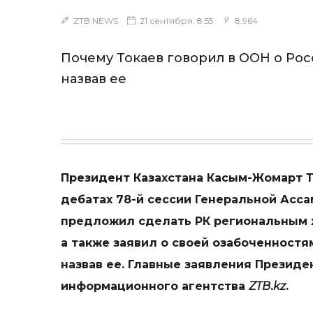
ZTB NEWS
21 сентября, 8:55
8,964
Почему Токаев говорил в ООН о Росс
назвав ее
Президент Казахстана Касым-Жомарт Т
дебатах 78-й сессии Генеральной Асса
предложил сделать РК региональным 
а также заявил о своей озабоченностя
назвав ее. Главные заявления Президен
информационного агентства
ZTB
.
kz
.