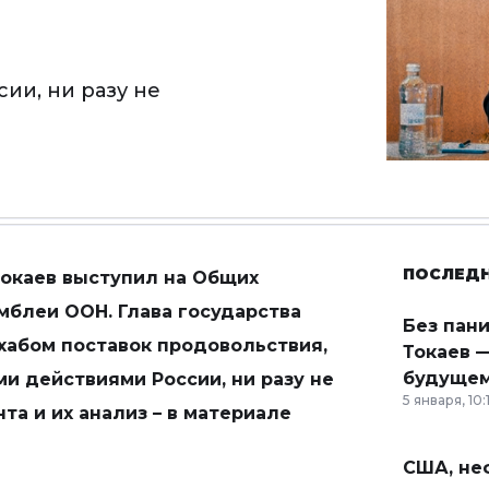
ии, ни разу не
ПОСЛЕД
окаев выступил на Общих
мблеи ООН. Глава государства
Без пан
хабом поставок продовольствия,
Токаев —
будущем
ми действиями России, ни разу не
5 января, 10:
та и их анализ – в материале
США, неф