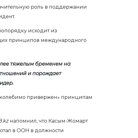
значительную роль в поддержании
идент.
ропорядку исходит из
щих принципов международного
более тяжелым бременем на
тношений и порождает
идер.
епоколебимо привержен» принципам
B
.
kz
напомнил, что Касым-Жомарт
ботал в ООН в должности