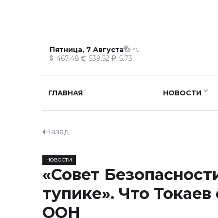
Пятница, 7 Августа
°C
467.48
539.52
5.73
ГЛАВНАЯ
НОВОСТИ
Назад
НОВОСТИ
«Совет Безопасности
тупике». Что Токаев 
ООН